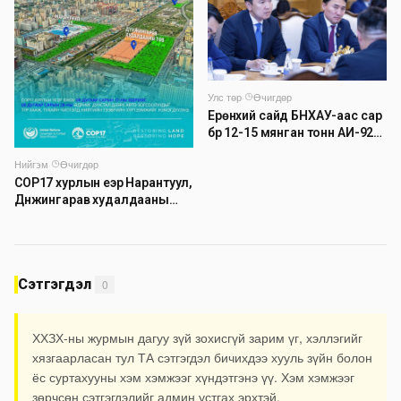
Улс төр
·
Өчигдөр
Ерөнхий сайд БНХАУ-аас сар
бүр 12-15 мянган тонн АИ-92
автобензин тогтмол нийлүүлэх
Нийгэм
·
Өчигдөр
хүсэлт тавилаа
COP17 хурлын үеэр Нарантуул,
Дүнжингарав худалдааны
төвийн авто зогсоолыг
хаана
Сэтгэгдэл
0
ХХЗХ-ны журмын дагуу зүй зохисгүй зарим үг, хэллэгийг
хязгаарласан тул ТА сэтгэгдэл бичихдээ хууль зүйн болон
ёс суртахууны хэм хэмжээг хүндэтгэнэ үү. Хэм хэмжээг
зөрчсөн сэтгэгдэлийг админ устгах эрхтэй.