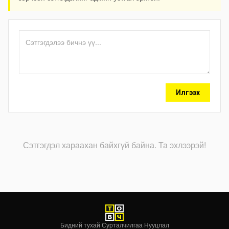
Илгээх
Сэтгэгдэл хараахан байхгүй байна. Та эхлээрэй!
Бидний тухай
·
Сурталчилгаа
·
Нууцлал