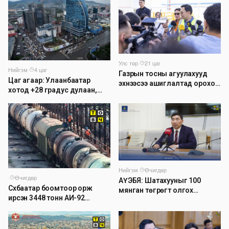
Улс төр
·
21 цаг
Нийгэм
·
4 цаг
Газрын тосны агуулахууд
Цаг агаар: Улаанбаатар
эхнээсээ ашиглалтад ороход
хотод +28 градус дулаан,
бэлэн болжээ
дуу цахилгаантай аадар
бороо орно
Нийгэм
·
Өчигдөр
·
Өчигдөр
АҮЭБЯ: Шатахууныг 100
Сүхбаатар боомтоор орж
мянган төгрөгт олгох
ирсэн 3448 тонн АИ-92
асуудлыг түр хойшлууллаа
автобензинийг агуулахуудад
буулгах ажлыг зохион
байгуулж байна