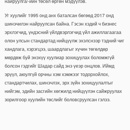
найруулга/-ийн төсөл өргөн мэдүүлэв.
Уг хуулийг 1995 онд анх баталсан бөгөөд 2017 онд
шинэчилэн найруулсан байна. Гэсэн хэдий ч бизнес
эрхлэгчид, үндэсний үйлдвэрлэгчид үйл ажиллагаагаа
олон улсын стандартад нийцүүлж эхэлснээр тэдний чиг
хандлага, хэрэгцээ, шаардлагыг хүчин төгөлдөр
мөрдөж буй энэхүү хуулиар зохицуулах боломжгүй
болсон гэдгийг Шадар сайд энэ үеэр онцлов. Иймд
эрүүл, аюулгүй орчны хэм хэмжээг тодорхойлох,
стандартчилах, шинэчлэх, эрх зүйн зохицуулалтыг
нийгэм, эдийн засгийн хөгжилд нийцүүлэн сайжруулах
зорилгоор хуулийн төслийг боловсруулсан гэлээ.