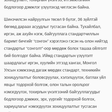
бодлогоор дэмжлэг үзүүлэхэд чиглэсэн байна.
Шинэчилсэн найруулгын төсөл 9 бүлэг, 36 зүйлтэй
бөгөөд дараах асуудлыг тусгасан байна. Тухайлбал,
иргэн, аж ахуйн нэгж, байгууллага стандартчиллын
баримт бичгийг “сонгон” хэрэглэнэ гэсэн нь олон нийтэд
стандартыг “сонголт”-оор мөрдөж болох ташаа ойлголт
бий болгодог байна. Иймд стандартын үзүүлэлт
шаардлагыг иргэн, хуулийн этгээд хангах, Монгол
Улсын хэмжээнд дагаж мөрдөх стандарт, техникийн
зохицуулалтыг боловсруулах, хэлэлцүүлэх, батлах үйл
явцыг тодорхой болгож, олон талын оролцоог
нэмэгдүүлэх, тохирлын үнэлгээний байгууллагуудыг
бодлогоор дэмжих, эрх, үүргийг тодорхой болгох,
хариуцлагыг нэмэгдүүлэх зохицуулалтыг тусгасан