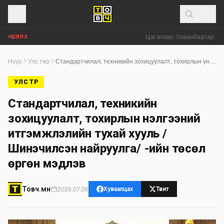
Цаг агаар: Улаанбаатар хото
ШИНЭ
Нүүр
Улс төр
Стандартчилал, техникийн зохицуулалт, тохирлын үнэлгээний итгэмжлэлийн тухай хууль /Шинэчилсэн найруулга/ -ийн төсөл өргөн мэдүүлэв
УЛС ТӨР
Стандартчилал, техникийн
зохицуулалт, тохирлын үнэлгээний
итгэмжлэлийн тухай хууль /
Шинэчилсэн найруулга/ -ийн төсөл
өргөн мэдүүлэв
2026.07.06
Товч.мн
Хуваалцах
Твит