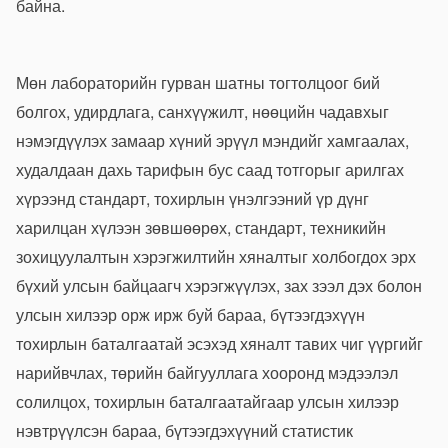
байна.
Мөн лабораторийн гурван шатны тогтолцоог бий
болгох, удирдлага, санхүүжилт, нөөцийн чадавхыг
нэмэгдүүлэх замаар хүний эрүүл мэндийг хамгаалах,
худалдаан дахь тарифын бус саад тотгорыг арилгах
хүрээнд стандарт, тохирлын үнэлгээний үр дүнг
харилцан хүлээн зөвшөөрөх, стандарт, техникийн
зохицуулалтын хэрэгжилтийн хяналтыг холбогдох эрх
бүхий улсын байцаагч хэрэгжүүлэх, зах зээл дэх болон
улсын хилээр орж ирж буй бараа, бүтээгдэхүүн
тохирлын баталгаатай эсэхэд хяналт тавих чиг үүргийг
нарийвчлах, төрийн байгууллага хооронд мэдээлэл
солилцох, тохирлын баталгаатайгаар улсын хилээр
нэвтрүүлсэн бараа, бүтээгдэхүүний статистик