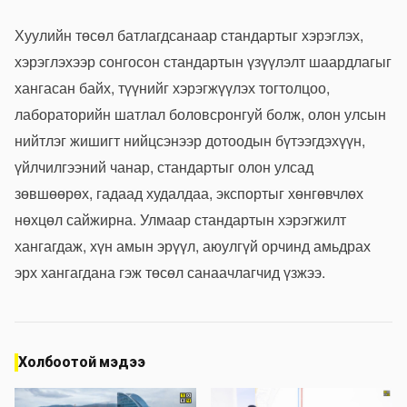
Хуулийн төсөл батлагдсанаар стандартыг хэрэглэх,
хэрэглэхээр сонгосон стандартын үзүүлэлт шаардлагыг
хангасан байх, түүнийг хэрэгжүүлэх тогтолцоо,
лабораторийн шатлал боловсронгуй болж, олон улсын
нийтлэг жишигт нийцсэнээр дотоодын бүтээгдэхүүн,
үйлчилгээний чанар, стандартыг олон улсад
зөвшөөрөх, гадаад худалдаа, экспортыг хөнгөвчлөх
нөхцөл сайжирна. Улмаар стандартын хэрэгжилт
хангагдаж, хүн амын эрүүл, аюулгүй орчинд амьдрах
эрх хангагдана гэж төсөл санаачлагчид үзжээ.
Холбоотой мэдээ