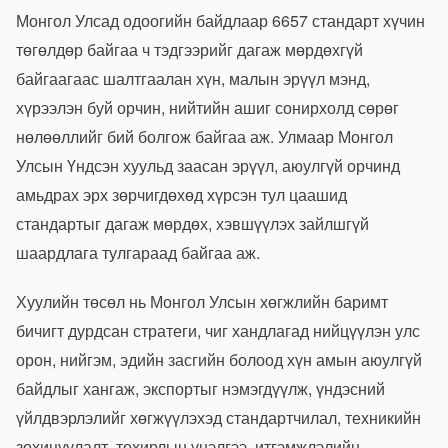
Монгол Улсад одоогийн байдлаар 6657 стандарт хүчин
төгөлдөр байгаа ч тэдгээрийг дагаж мөрдөхгүй
байгаагаас шалтгаалан хүн, малын эрүүл мэнд,
хүрээлэн буй орчин, нийтийн ашиг сонирхолд сөрөг
нөлөөллийг бий болгож байгаа аж. Улмаар Монгол
Улсын Үндсэн хуульд заасан эрүүл, аюулгүй орчинд
амьдрах эрх зөрчигдөхөд хүрсэн тул цаашид
стандартыг дагаж мөрдөх, хэвшүүлэх зайлшгүй
шаардлага тулгараад байгаа аж.
Хуулийн төсөл нь Монгол Улсын хөгжлийн баримт
бичигт дурдсан стратеги, чиг хандлагад нийцүүлэн улс
орон, нийгэм, эдийн засгийн болоод хүн амын аюулгүй
байдлыг хангаж, экспортыг нэмэгдүүлж, үндэсний
үйлдвэрлэлийг хөгжүүлэхэд стандартчилал, техникийн
зохицуулалт, тохирлын үнэлгээ, итгэмжлэлийн