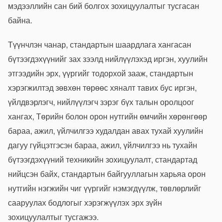
мэдээллийн сан бий болгох зохицуулалтыг тусгасан
байна.
Түүнчлэн чанар, стандартын шаардлага хангасан
бүтээгдэхүүнийг зах зээлд нийлүүлэхэд иргэн, хуулийн
этгээдийн эрх, үүргийг тодорхой зааж, стандартын
хэрэгжилтэд зөвхөн төрөөс хяналт тавих бус иргэн,
үйлдвэрлэгч, нийлүүлэгч зэрэг бүх талын оролцоог
хангах, Төрийн болон орон нутгийн өмчийн хөрөнгөөр
бараа, ажил, үйлчилгээ худалдан авах тухай хуулийн
дагуу гүйцэтгэсэн бараа, ажил, үйлчилгээ нь тухайн
бүтээгдэхүүний техникийн зохицуулалт, стандартад
нийцсэн байх, стандартын байгууллагын харьяа орон
нутгийн нэгжийн чиг үүргийг нэмэгдүүлж, төвлөрлийг
сааруулах бодлогыг хэрэгжүүлэх эрх зүйн
зохицуулалтыг тусгажээ.