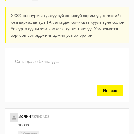
ХХЗХ-ны журмын дагуу зүй зохисгүй зарим үг, хэллэгийг
хязгаарласан тул ТА сэтгэгдэл бичихдээ хууль зүйн болон
ёс суртахууны хэм хэмжээг хүндэтгэнэ үү. Хэм хэмжээг
зөрчсөн сэтгэгдэлийг админ устгах эрхтэй.
Илгээх
2026/07/08
Зочин
зөөзө
Хариулах