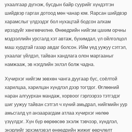
ухаалгаар дүгнэж, бусдын байр суурийг хүндэтгэн
шийдвэр гаргах дотоод мөн чанар юм. Яарсан шийдвэр
харамслыг үлдээдэг бол нухацтай бодсон алхам
ирээдүйг хөнгөвчилнө. Өнөөдрийн нийгэм цахим орчны
мэдээллийн урсгалд хэт автаж, бухимдал, үл ойлголцол
маш хурдтай газар авдаг болсон. Ийм үед уужуу сэтгэл,
ухаалаг үйлдэл, тайван хандлага олон маргааныг
намжааж, эв нэгдлийн эхлэл болж чадна.
Хүчирхэг нийгэм зөвхөн чанга дуугаар бус, соёлтой
харилцаа, харилцан хүндлэл дээр тогтдог. Өглөөний
наран алгуурхан мандаж, хорвоог гэрлээрээ тэтгэдэг
шиг уужуу тайван сэтгэл ч хүний амьдрал, нийгмийн уур
амьсгалд үл анзаарагдам атлаа хүчирхэг нөлөө
үзүүлдэг. Хүн бүр өөрөөсөө эхэлж тэвчээр, хүндлэл,
энэрлийг эрхэмлэвэл өнөөдрийн жижиг өөрчлөлт