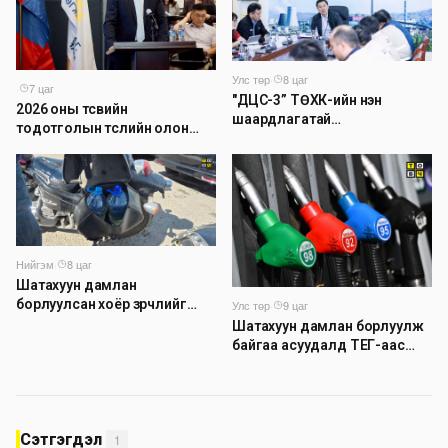
Улс төр
·
8 цаг
·
7 цаг
"ДЦС-3” ТӨХК-ийн нэн
2026 оны төсвийн
шаардлагатай
тодотголын төслийн олон
“Турбингенератор-5”-ын
нийтийн хэлэлцүүлэг боллоо
шинэчлэлийн төсвийг
шийдвэрлэхээр болов
Нийгэм
·
8 цаг
Шатахуун дамлан
борлуулсан хоёр зөрчлийг
Улс төр
·
9 цаг
илрүүлэн шалгаж байна
Шатахуун дамлан борлуулж
байгаа асуудалд ТЕГ-аас
холбогдох мэдээллийн дагуу
шалгалтын ажиллагааг
эрчимжүүлж байна
Сэтгэгдэл
1