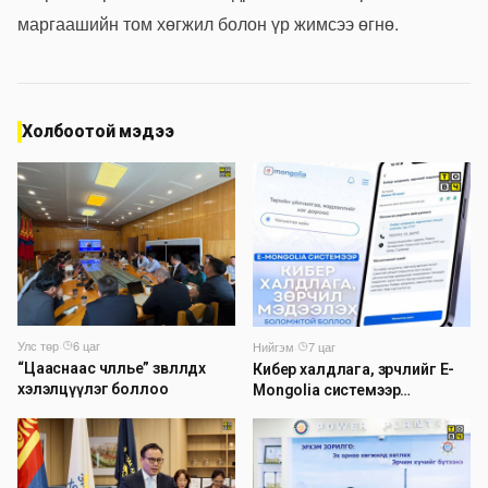
маргаашийн том хөгжил болон үр жимсээ өгнө.
Холбоотой мэдээ
Улс төр
·
6 цаг
Нийгэм
·
7 цаг
“Цааснаас чөлөөлье” зөвлөлдөх
Кибер халдлага, зөрчлийг E-
хэлэлцүүлэг боллоо
Mongolia системээр
дамжуулан мэдээлэх
боломжтой боллоо