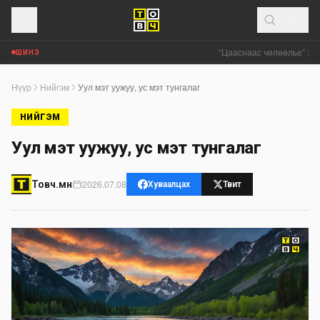
“Цааснаас чөлөөлье” зөв
ШИНЭ
Нүүр
Нийгэм
Уул мэт уужуу, ус мэт тунгалаг
НИЙГЭМ
Уул мэт уужуу, ус мэт тунгалаг
2026.07.08
Товч.мн
Хуваалцах
Твит