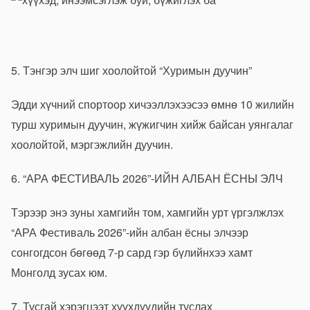
5. Тэнгэр элч шиг хоолойтой “Хуримын дуучин”
Эдди хүчний спортоор хичээллэхээсээ өмнө 10 жилийн
турш хуримын дуучин, жүжигчин хийж байсан уянгалаг
хоолойтой, мэргэжлийн дуучин.
6. “АРА ФЕСТИВАЛЬ 2026”-ИЙН АЛБАН ЁСНЫ ЭЛЧ
Тэрээр энэ зуны хамгийн том, хамгийн урт үргэлжлэх
“АРА Фестиваль 2026”-ийн албан ёсны элчээр
сонгогдсон бөгөөд 7-р сард гэр бүлийнхээ хамт
Монголд зусах юм.
7. Тусгай хэрэгцээт хүүхдүүдийн туслах