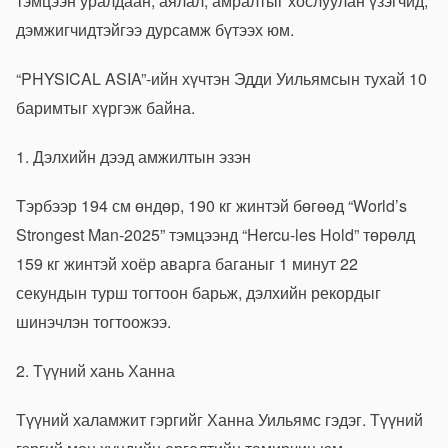
тэмцээн уралдаан, аялал, амралтыг хослуулан үзэгчид,
дэмжигчидтэйгээ дурсамж бүтээх юм.
“PHYSICAL ASIA”-ийн хүчтэн Эдди Уильямсын тухай 10
баримтыг хүргэж байна.
1. Дэлхийн дээд амжилтын эзэн
Тэрбээр 194 см өндөр, 190 кг жинтэй бөгөөд “World’s
Strongest Man-2025” тэмцээнд “Hercu-les Hold” төрөлд
159 кг жинтэй хоёр аварга баганыг 1 минут 22
секундын турш тогтоон барьж, дэлхийн рекордыг
шинэчлэн тогтоожээ.
2. Түүний хань Ханна
Түүний халамжит гэргийг Ханна Уильямс гэдэг. Түүний