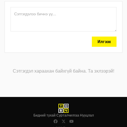
Илгээх
Сэтгэгдэл хараахан байхгүй байна. Та эхлээрэй!
Бидний тухай
·
Сурталчилгаа
·
Нууцлал