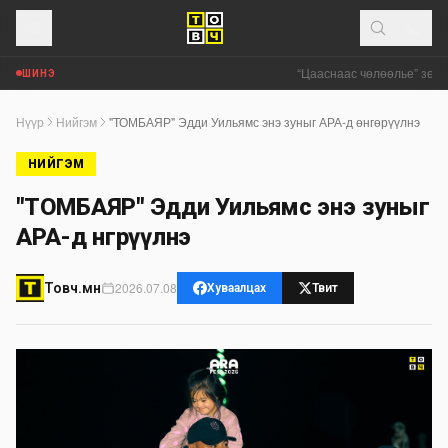
“Цааснаас чөлөөлье” зөвлө
ШИНЭ
Нүүр
Нийгэм
"ТОМБАЯР" Эдди Уильямс энэ зуныг АРА-д өнгөрүүлнэ
НИЙГЭМ
"ТОМБАЯР" Эдди Уильямс энэ зуныг
АРА-д өнгөрүүлнэ
2026.07.08
Товч.мн
Хуваалцах
Твит