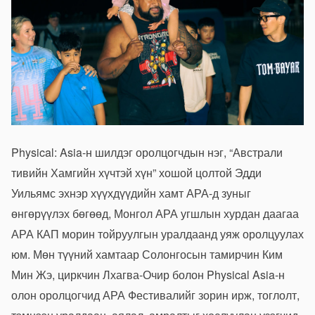
Physical: Asia-н шилдэг оролцогчдын нэг, “Австрали
тивийн Хамгийн хүчтэй хүн” хошой цолтой Эдди
Уильямс эхнэр хүүхдүүдийн хамт АРА-д зуныг
өнгөрүүлэх бөгөөд, Монгол АРА угшлын хурдан даагаа
АРА КАП морин тойруулгын уралдаанд уяж оролцуулах
юм. Мөн түүний хамтаар Солонгосын тамирчин Ким
Мин Жэ, циркчин Лхагва-Очир болон Physical Asia-н
олон оролцогчид АРА Фестивалийг зорин ирж, тоглолт,