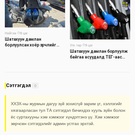
шинэчлэлийн төсвийг
шийдвэрлэхээр болов
Нийгэм
·
8 цаг
Шатахуун дамлан
борлуулсан хоёр зөрчлийг
Улс төр
·
9 цаг
илрүүлэн шалгаж байна
Шатахуун дамлан борлуулж
байгаа асуудалд ТЕГ-аас
холбогдох мэдээллийн дагуу
шалгалтын ажиллагааг
эрчимжүүлж байна
Сэтгэгдэл
0
ХХЗХ-ны журмын дагуу зүй зохисгүй зарим үг, хэллэгийг
хязгаарласан тул ТА сэтгэгдэл бичихдээ хууль зүйн болон
ёс суртахууны хэм хэмжээг хүндэтгэнэ үү. Хэм хэмжээг
зөрчсөн сэтгэгдэлийг админ устгах эрхтэй.