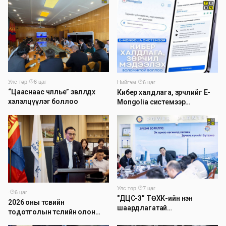
Улс төр
·
6 цаг
Нийгэм
·
6 цаг
“Цааснаас чөлөөлье” зөвлөлдөх
Кибер халдлага, зөрчлийг E-
хэлэлцүүлэг боллоо
Mongolia системээр
дамжуулан мэдээлэх
боломжтой боллоо
Улс төр
·
7 цаг
·
6 цаг
"ДЦС-3” ТӨХК-ийн нэн
2026 оны төсвийн
шаардлагатай
тодотголын төслийн олон
“Турбингенератор-5”-ын
нийтийн хэлэлцүүлэг боллоо