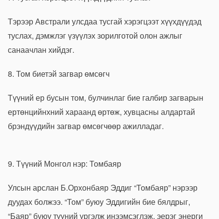
Тэрээр Австрали улсдаа тусгай хэрэгцээт хүүхдүүдэд
туслах, дэмжлэг үзүүлэх зорилготой олон ажлыг
санаачлан хийдэг.
8. Том биетэй загвар өмсөгч
Түүний ер бусын том, булчинлаг бие галбир загварын
ертөнцийнхний хараанд өртөж, хувцасны алдартай
брэндүүдийн загвар өмсөгчөөр ажилладаг.
9. Түүний Монгол нэр: Томбаяр
Улсын арслан Б.Орхонбаяр Эддиг “Томбаяр” нэрээр
дуудах болжээ. “Том” буюу Эддигийн бие бялдрыг,
“Баяр” буюу түүний үргэлж инээмсэглэж, эерэг энерги