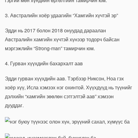
гэргий мөн хүндийн өргөлтийн тамирчин юм.
3. Австралийн хоёр удаагийн “Хамгийн хүчтэй эр”
Эдди нь 2017 болон 2018 онуудад дараалан
Австралийн хамгийн хүчтэй хүнээр тодорч байсан
мэргэжлийн “Strong-man” тамирчин юм.
4. Гурван хүүхдийн бахархалт аав
Эдди гурван хүүхдийн аав. Тэрбээр Никсон, Ноа гэх
хоёр хүү, Исла хэмээх нэг охинтой. Хүүхдүүд нь түүнийг
дэлхийн “хамгийн зөөлөн сэтгэлтэй аав” хэмээн
дууддаг.