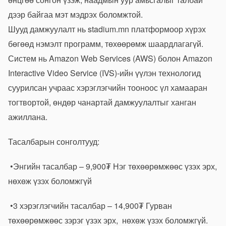
дээр байгаа мэт мэдрэх боломжтой.
Шууд дамжуулалт нь stadium.mn платформоор хүрэх
бөгөөд нэмэлт программ, төхөөрөмж шаардлагагүй.
Систем нь Amazon Web Services (AWS) болон Amazon
Interactive Video Service (IVS)-ийн үүлэн технологид
суурилсан учраас хэрэглэгчийн тооноос үл хамааран
тогтвортой, өндөр чанартай дамжуулалтыг ханган
ажиллана.
Тасалбарын сонголтууд:
•Энгийн тасалбар – 9,900₮ Нэг төхөөрөмжөөс үзэх эрх,
нөхөж үзэх боломжгүй
•3 хэрэглэгчийн тасалбар – 14,900₮ Гурван
төхөөрөмжөөс зэрэг үзэх эрх, нөхөж үзэх боломжгүй.