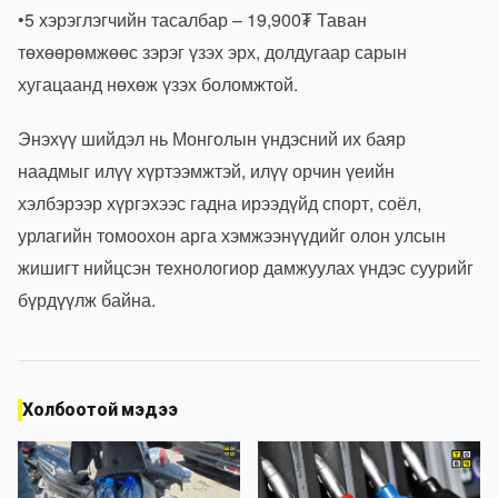
•5 хэрэглэгчийн тасалбар – 19,900₮ Таван
төхөөрөмжөөс зэрэг үзэх эрх, долдугаар сарын
хугацаанд нөхөж үзэх боломжтой.
Энэхүү шийдэл нь Монголын үндэсний их баяр
наадмыг илүү хүртээмжтэй, илүү орчин үеийн
хэлбэрээр хүргэхээс гадна ирээдүйд спорт, соёл,
урлагийн томоохон арга хэмжээнүүдийг олон улсын
жишигт нийцсэн технологиор дамжуулах үндэс суурийг
бүрдүүлж байна.
Холбоотой мэдээ