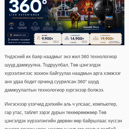
Үндэсний их баяр наадмыг энэ жил 360 технологиор
шууд дамжуулна. Тодруулбал, Төв цэнгэлдэх
хүрээлэнгээс зохион байгуулах наадмын арга хэмжээг
анх удаа бодит орчинд суурилсан 360° шууд
дамжуулалтын технологиор хүргэхээр болжээ.
Ингэснээр үзэгчид дэлхийн аль ч улсаас, компьютер,
гар утас, таблет зэрэг дурын төхөөрөмжөөр Төв
цэнгэлдэх хүрээлэнгийн дөрвөн өөр байршлаас хүссэн
өнцгөө сонгон үзэж, наадмын уур амьсгалыг талбай