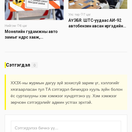
Улс төр
·
7 цаг
АҮЭБЯ: ШТС-уудаас АИ-92
Нийгэм
·
6 цаг
автобензин авсан иргэдийн
14 хувь буюу 7000 гаруй нь
Монелийн гудамжны авто
тухайн өдрөө дахин оочирлосон
замыг өнөөдрөөс хааж,
байна
засварлана
Сэтгэгдэл
0
ХХЗХ-ны журмын дагуу зүй зохисгүй зарим үг, хэллэгийг
хязгаарласан тул ТА сэтгэгдэл бичихдээ хууль зүйн болон
ёс суртахууны хэм хэмжээг хүндэтгэнэ үү. Хэм хэмжээг
зөрчсөн сэтгэгдэлийг админ устгах эрхтэй.