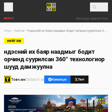
Шатахуун дамлан борлуул
ШИНЭ
Нүүр
Нийгэм
Үндэсний их баяр наадмыг бодит орчинд суурилсан 360° технологиор шууд дамжуулна
НИЙГЭМ
Үндэсний их баяр наадмыг бодит
орчинд суурилсан 360° технологиор
шууд дамжуулна
2026.07.08
Товч.мн
Хуваалцах
Твит