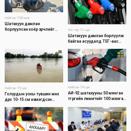
Нийгэм
·
39 мин
Шатахуун дамлан
борлуулсан хоёр зөрчлийг
Улс төр
·
1 цаг
илрүүлэн шалгаж байна
Шатахуун дамлан борлуулж
байгаа асуудалд ТЕГ-аас
холбогдох мэдээллийн дагуу
шалгалтын ажиллагааг
эрчимжүүлж байна
Нийгэм
·
4 цаг
Нийгэм
·
3 цаг
АИ-92 шатахууны 50 мянган
Голуудын усны түвшин өмнөх
төгрөгийн лимитийг 100 мянга
өдрөөс 10-15 см нэмэгдсэн
болгон нэмэгдүүлэхээр
байна
ажиллаж байна