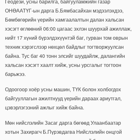
Геодези, усны барилга, байгууламжийн газар
ОНӨААТҮГ-ын дарга Б.Бямбасайхан мэдээлэхдээ,
Бөмбөгөрийн үерийн хамгаалалтын далан хальсан
хэсэгт өглөөний 06:00 цагаас эхлэн шуурхай ажиллаж,
нийт 17 хүний бүрэлдэхүүнтэй баг, гурван том оврын
техник хэрэгслээр нөхцөл байдлыг тогтворжуулсан
байна. Тус баг 40 тонн элсийг шуудайлж, далангийн
хальсан хэсэгт хаалт хийж, усны урсгалыг тогтоон
барьжээ.
Одоогоор хоёр усны машин, ТҮК болон холбогдох
байгууллагын ажилтнууд үерийн дараах ариутгал,
цэвэрлэгээний ажлыг хийж байна.
Мөн нийслэлийн Засаг дарга бөгөөд Улаанбаатар
хотын Захирагч Б.Пүрэвдагва Нийслэлийн онцгой