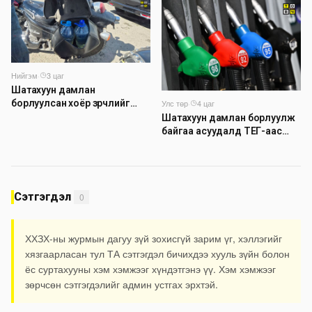
шинэчлэлийн төсвийг
шийдвэрлэхээр болов
Нийгэм
·
3 цаг
Шатахуун дамлан
борлуулсан хоёр зөрчлийг
Улс төр
·
4 цаг
илрүүлэн шалгаж байна
Шатахуун дамлан борлуулж
байгаа асуудалд ТЕГ-аас
холбогдох мэдээллийн дагуу
шалгалтын ажиллагааг
эрчимжүүлж байна
Сэтгэгдэл
0
ХХЗХ-ны журмын дагуу зүй зохисгүй зарим үг, хэллэгийг
хязгаарласан тул ТА сэтгэгдэл бичихдээ хууль зүйн болон
ёс суртахууны хэм хэмжээг хүндэтгэнэ үү. Хэм хэмжээг
зөрчсөн сэтгэгдэлийг админ устгах эрхтэй.