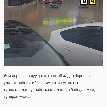
Өчигдөр орсон дуу цахилгаантай аадар борооны
улмаас нийслэлийн зарим хэсэгт ус ихээр
хуримтлагдаж, үерийн хамгаалалтын байгууламжид
хүндрэл үүсжээ.