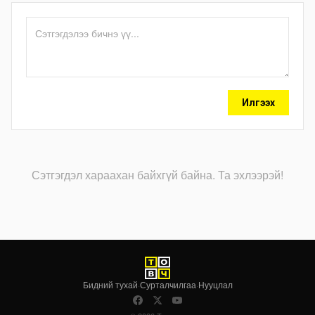
Илгээх
Сэтгэгдэл хараахан байхгүй байна. Та эхлээрэй!
Бидний тухай
·
Сурталчилгаа
·
Нууцлал