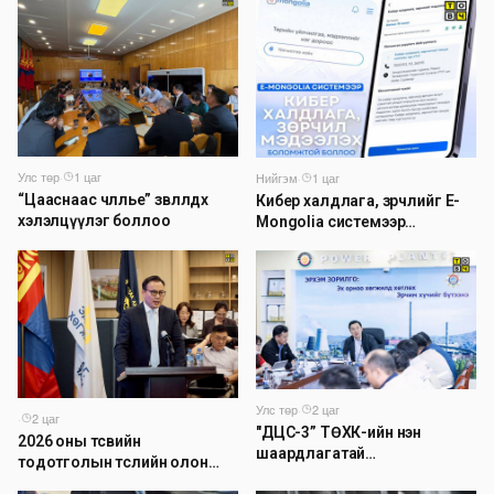
Улс төр
·
1 цаг
Нийгэм
·
1 цаг
“Цааснаас чөлөөлье” зөвлөлдөх
Кибер халдлага, зөрчлийг E-
хэлэлцүүлэг боллоо
Mongolia системээр
дамжуулан мэдээлэх
боломжтой боллоо
Улс төр
·
2 цаг
·
2 цаг
"ДЦС-3” ТӨХК-ийн нэн
2026 оны төсвийн
шаардлагатай
тодотголын төслийн олон
“Турбингенератор-5”-ын
нийтийн хэлэлцүүлэг боллоо