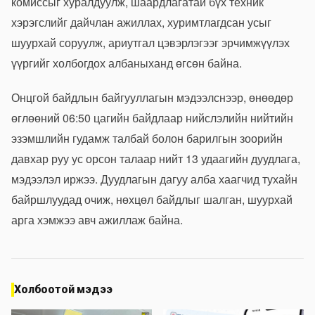
комиссыг хуралдуулж, шаардлагатай бүх техник
хэрэгслийг дайчлан ажиллах, хуримтлагдсан усыг
шуурхай соруулж, ариутгал цэвэрлэгээг эрчимжүүлэх
үүргийг холбогдох албаныханд өгсөн байна.
Онцгой байдлын байгууллагын мэдээлснээр, өнөөдөр
өглөөний 06:50 цагийн байдлаар нийслэлийн нийтийн
эзэмшлийн гудамж талбай болон барилгын зоорийн
давхар руу ус орсон талаар нийт 13 удаагийн дуудлага,
мэдээлэл иржээ. Дуудлагын дагуу алба хаагчид тухайн
байршлуудад очиж, нөхцөл байдлыг шалган, шуурхай
арга хэмжээ авч ажиллаж байна.
Холбоотой мэдээ