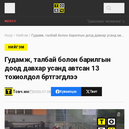
“Цааснаас чөлөөлье” зөвл
ШИНЭ
Нүүр
Нийгэм
Гудамж, талбай болон барилгын доод давхар усанд автсан 13 тохиолдол бүртгэгдлээ
НИЙГЭМ
Гудамж, талбай болон барилгын
доод давхар усанд автсан 13
тохиолдол бүртгэгдлээ
2026.07.08
Товч.мн
Хуваалцах
Твит