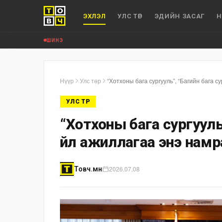
ЭХЛЭЛ
УЛС ТӨР
ЭДИЙН ЗАСАГ
Н
ШИНЭ
Нүүр
Улс төр
“Хотхоны бага сургууль”, “Багийн бага с
УЛС ТӨР
“Хотхоны бага сургууль
үйл ажиллагаа энэ намр
2026.07.08
Товч.мн