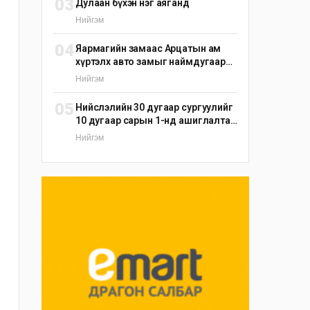
03
Дулаан бүхэн нэг аяганд
Нийгэм
04
Яармагийн замаас Арцатын ам
хүртэлх авто замыг наймдугаар
сарын 25-ныг хүртэл түр хаана
Нийгэм
05
Нийслэлийн 30 дугаар сургуулийг
10 дугаар сарын 1-нд ашиглалтад
оруулна
Нийгэм