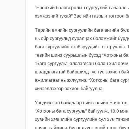
“Ерөнхий боловсролын сургуулийн ачааллы
хэмжээний тухай” Засгийн газрын тогтоол б
Төрийн өмчийн сургуулийн бага ангийн бүлэ
нь ойр сургуульд суралцах боломжийг бүрд
бага сургуулийн хэлбэрүүдийг нэвтрүүлнэ. 
төвийн шинэ суурьшлын бүсэд “Хотхоны баг
“Бага сургууль”, алслагдсан болон хил орчм
шаардлагатай байршилд тус тус зохион бай
ажиллагааг нь эхлүүлнэ. “Хотхоны бага сург
хичээллэхээр зохион байгуулна.
Урьдчилсан байдлаар нийслэлийн Баянгол,
“Хотхоны бага сургууль” байгуулж, 10.0 мя
хувийн хэвшлийн сургуулийн сул 376 танхи
орчин сайжирч, бүлэг дүүргэлтийн тоог бу