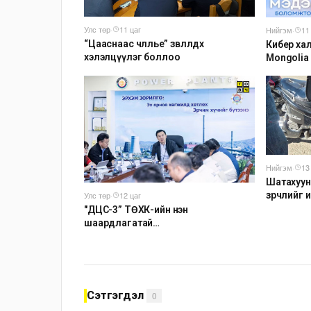
Улс төр
·
11 цаг
Нийгэм
·
11
“Цааснаас чөлөөлье” зөвлөлдөх
Кибер хал
хэлэлцүүлэг боллоо
Mongolia
мэдээлэх
Нийгэм
·
13
Шатахуун
зөрчлийг
Улс төр
·
12 цаг
"ДЦС-3” ТӨХК-ийн нэн
шаардлагатай
“Турбингенератор-5”-ын
шинэчлэлийн төсвийг шийдвэрлэхээр
болов
Сэтгэгдэл
0