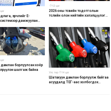
·
12 цаг
2026 оны төсвийн тодотголын
 цаг
төслийн олон нийтийн хэлэлцүүлэг
длага, зөрчлийг E-
боллоо
 системээр дамжуулан
 боломжтой боллоо
 цаг
 дамлан борлуулсан хоёр
 илрүүлэн шалгаж байна
Улс төр
·
14 цаг
Шатахуун дамлан борлуулж байгаа
асуудалд ТЕГ-аас холбогдох
мэдээллийн дагуу шалгалтын
ажиллагааг эрчимжүүлж байна