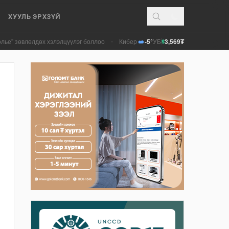
ХУУЛЬ ЭРХЗҮЙ
лдөх хэлэлцүүлэг боллоо
•
Кибер халдлага, зөрчлийг E-Mongolia системээ
-5°
УБ
3,569₮
$