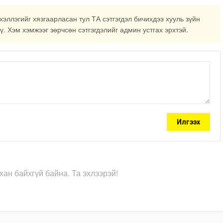
хэллэгийг хязгаарласан тул ТА сэтгэгдэл бичихдээ хууль зүйн
ү. Хэм хэмжээг зөрчсөн сэтгэгдэлийг админ устгах эрхтэй.
Илгээх
хан байхгүй байна. Та эхлээрэй!