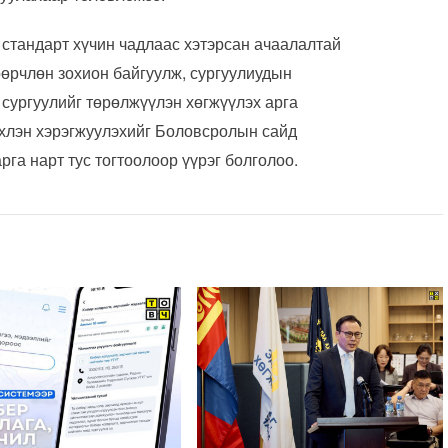
стандарт хүчин чадлаас хэтэрсан ачаалалтай
өрчлөн зохион байгуулж, сургуулиудын
 сургуулийг төрөлжүүлэн хөгжүүлэх арга
эхлэн хэрэгжуулэхийг Боловсролын сайд
рга нарт тус тогтоолоор үүрэг болголоо.