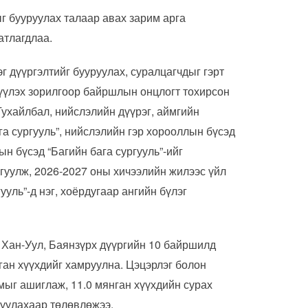
г бууруулах талаар авах зарим арга
атлагдлаа.
г дүүргэлтийг бууруулах, суралцагчдыг гэрт
үүлэх зорилгоор байршлын онцлогт тохирсон
Тухайлбал, нийслэлийн дүүрэг, аймгийн
а сургууль”, нийслэлийн гэр хорооллын бүсэд
ын бүсэд “Багийн бага сургууль”-ийг
гуулж, 2026-2027 оны хичээлийн жилээс үйл
ууль”-д нэг, хоёрдугаар ангийн бүлэг
 Хан-Уул, Баянзүрх дүүргийн 10 байршилд
нган хүүхдийг хамруулна. Цэцэрлэг болон
мыг ашиглаж, 11.0 мянган хүүхдийн сурах
уруулахаар төлөвлөжээ.