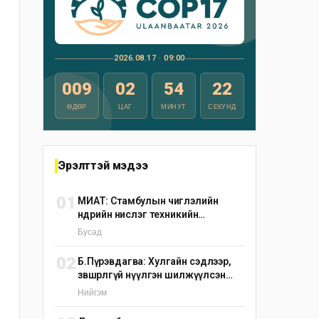
2026.08.17 · 09:00
009
02
54
21
ӨДӨР
ЦАГ
МИНУТ
СЕКУНД
Эрэлттэй мэдээ
01
МИАТ: Стамбулын чиглэлийн
өнөөдрийн нислэг техникийн
шалтгаанаар цуцлагдлаа
Бусад
02
Б.Пүрэвдагва: Хулгайн сэдлээр,
зөвшөөрөлгүй нүүлгэн шилжүүлсэн
С.Зоригийн хөшөөг өнөөдрийн дотор
Нийгэм
буцаан байрлуулна