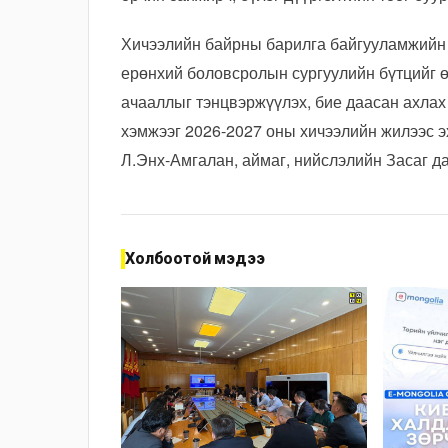
Хичээлийн байрны барилга байгууламжийн 
ерөнхий боловсролын сургуулийн бүтцийг ө
ачааллыг тэнцвэржүүлэх, бие даасан ахлах
хэмжээг 2026-2027 оны хичээлийн жилээс 
Л.Энх-Амгалан, аймаг, нийслэлийн Засаг да
Холбоотой мэдээ