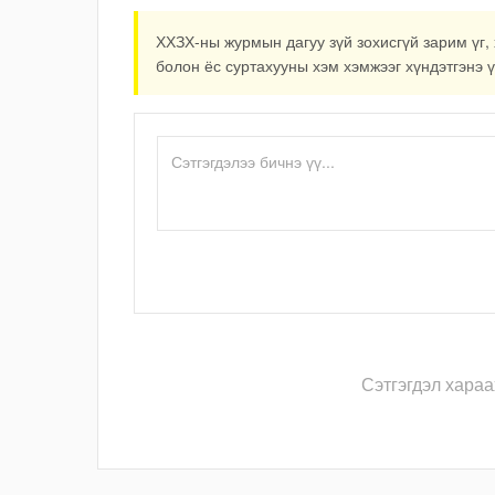
ХХЗХ-ны журмын дагуу зүй зохисгүй зарим үг, 
болон ёс суртахууны хэм хэмжээг хүндэтгэнэ ү
Сэтгэгдэл хараа