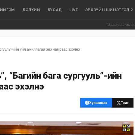
ИЙГЭМ
ДЭЛХИЙ
БУСАД
LIVE
ЭРХЗҮЙН ШИНЭТГЭЛ 2
“Цааснаас чөлөөлье” зөвлө
ургууль”-ийн үйл ажиллагаа энэ намраас эхэлнэ
”, “Багийн бага сургууль”-ийн
аас эхэлнэ
Хуваалцах
Твит