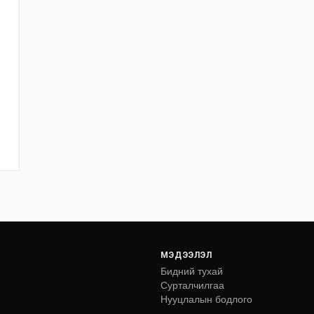
МЭДЭЭЛЭЛ
Бидний тухай
Сурталчилгаа
Нууцлалын бодлого