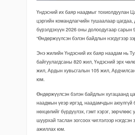
Үндэсний их баяр наадмыг тохиолдуулан Ц
цэргийн командлагчийн тушаалаар цагдаа,
бүрэлдэхүүн 2026 оны долоодугаар сарын 9
“Өндөржүүлсэн бэлэн байдлын нэгдүгээр зэ
Энэ жилийн Үндэсний их баяр наадам нь Ту
байгуулагдсаны 820 жил, Үндэсний эрх чөлө
жил, Ардын хувьсгалын 105 жил, Ардчилса
юм.
Өндөржүүлсэн бэлэн байдлын хугацаанд ца
наадмын үеэр иргэд, наадамчдын аюулгүй 
нөхцөлийг бүрдүүлэх, гэмт хэрэг, зөрчлөөс 
шуурхай таслан зогсоох чиглэлээр нэгдсэн 
ажиллах юм.