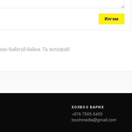
Илгээх
хан байхгүй байна. Та эхлээрэй!
ХОЛБОО БАРИХ
+976 7505-5455
tovchmedia@gmail.com