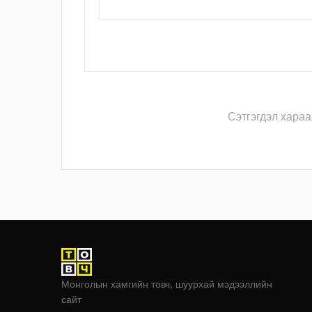
Сэтгэгдэл хараа
Монголын хамгийн товч, шуурхай мэдээллийн
сайт