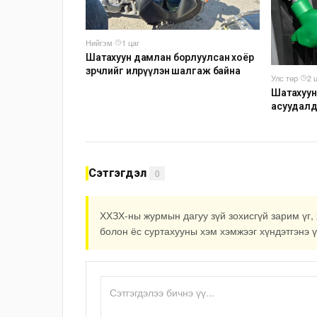
Нийгэм
·
1 цаг
Шатахуун дамлан борлуулсан хоёр
зөрчлийг илрүүлэн шалгаж байна
Улс төр
·
2 
Шатахуун
асуудалд
мэдээлли
ажиллага
Сэтгэгдэл
0
ХХЗХ-ны журмын дагуу зүй зохисгүй зарим үг, 
болон ёс суртахууны хэм хэмжээг хүндэтгэнэ ү