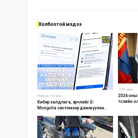
Холбоотой мэдээ
·
21 мин
2026 оны
Нийгэм
·
4 мин
төслийн о
Кибер халдлага, зөрчлийг E-
боллоо
Mongolia системээр дамжуулан
мэдээлэх боломжтой боллоо