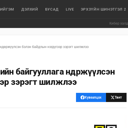
ИЙГЭМ
ДЭЛХИЙ
БУСАД
LIVE
ЭРХЗҮЙН ШИНЭТГЭЛ 2
Кибер халдлага, зө
өндөржүүлсэн бэлэн байдлын нэгдүгээр зэрэгт шилжлээ
йн байгууллага өндөржүүлсэн
ээр зэрэгт шилжлээ
Хуваалцах
Твит