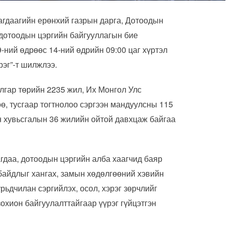
агдаагийн ерөнхий газрын дарга, Дотоодын
 дотоодын цэргийн байгууллагын бие
-ний өдрөөс 14-ний өдрийн 09:00 цаг хүртэл
рэг”-т шилжлээ.
лгар төрийн 2235 жил, Их Монгол Улс
ө, тусгаар тогтнолоо сэргээн мандуулсны 115
н хувьсгалын 36 жилийн ойтой давхцаж байгаа
гдаа, дотоодын цэргийн алба хаагчид баяр
байдлыг хангах, замын хөдөлгөөний хэвийн
урьдчилан сэргийлэх, осол, хэрэг зөрчлийг
зохион байгуулалттайгаар үүрэг гүйцэтгэн