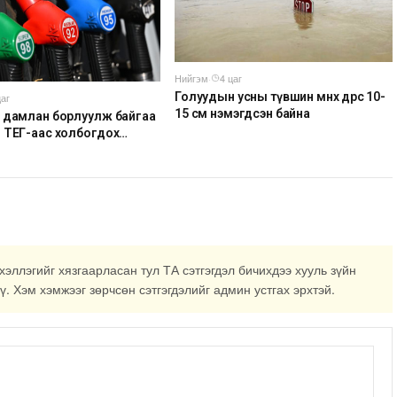
Нийгэм
·
4 цаг
Голуудын усны түвшин өмнөх өдрөөс 10-
цаг
15 см нэмэгдсэн байна
 дамлан борлуулж байгаа
 ТЕГ-аас холбогдох
йн дагуу шалгалтын
аг эрчимжүүлж байна
хэллэгийг хязгаарласан тул ТА сэтгэгдэл бичихдээ хууль зүйн
ү. Хэм хэмжээг зөрчсөн сэтгэгдэлийг админ устгах эрхтэй.