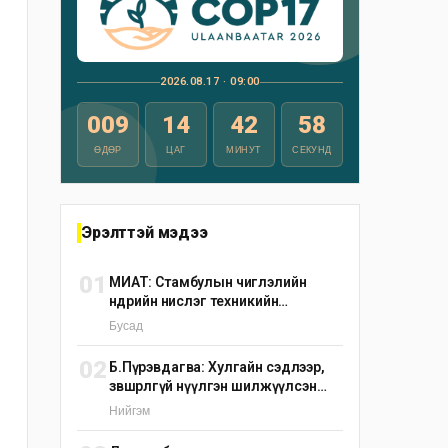
2026.08.17 · 09:00
009
14
42
57
ӨДӨР
ЦАГ
МИНУТ
СЕКУНД
Эрэлттэй мэдээ
01
МИАТ: Стамбулын чиглэлийн
өнөөдрийн нислэг техникийн
шалтгаанаар цуцлагдлаа
Бусад
02
Б.Пүрэвдагва: Хулгайн сэдлээр,
зөвшөөрөлгүй нүүлгэн шилжүүлсэн
С.Зоригийн хөшөөг өнөөдрийн дотор
Нийгэм
буцаан байрлуулна