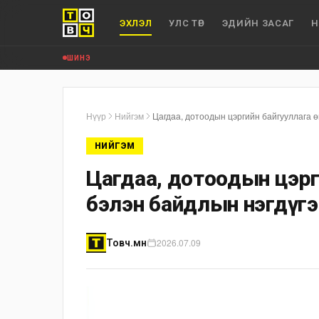
ЭХЛЭЛ
УЛС ТӨР
ЭДИЙН ЗАСАГ
Н
ШИНЭ
Нүүр
Нийгэм
Цагдаа, дотоодын цэргийн байгууллага 
НИЙГЭМ
Цагдаа, дотоодын цэрги
бэлэн байдлын нэгдүг
2026.07.09
Товч.мн