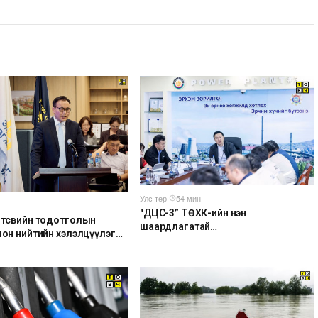
Улс төр
·
54 мин
"ДЦС-3” ТӨХК-ийн нэн
 төсвийн тодотголын
шаардлагатай
лон нийтийн хэлэлцүүлэг
“Турбингенератор-5”-ын
шинэчлэлийн төсвийг шийдвэрлэхээр
болов