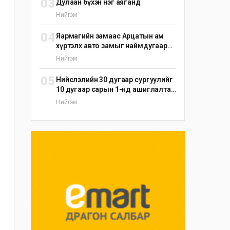
03
Дулаан бүхэн нэг аяганд
Нийгэм
04
Яармагийн замаас Арцатын ам
хүртэлх авто замыг наймдугаар
сарын 25-ныг хүртэл түр хаана
Нийгэм
05
Нийслэлийн 30 дугаар сургуулийг
10 дугаар сарын 1-нд ашиглалтад
оруулна
Нийгэм