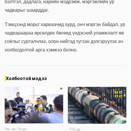
бэлтгэл, дадлага, нарийн мэдрэмж, мэргэжлийн ур
чадварыг шаарддаг.
Тэмцээнд морьт харваачид хурд, онч мэргэн байдал, ур
чадвараараа өрсөлдөх бөгөөд үндэсний уламжлалт өв
соёлыг сурталчлах, олон нийтэд түгээн дэлгэрүүлэх ач
холбогдолтой арга хэмжээ болно.
Холбоотой мэдээ
Улс төр
·
9 цаг
·
12 цаг