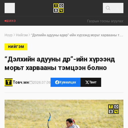
Газрын тосны агуулахууд 
ШИНЭ
Нүүр
Нийгэм
“Дэлхийн адууны өдөр”-ийн хүрээнд морьт харвааны тэмцээн болно
НИЙГЭМ
“Дэлхийн адууны өдөр”-ийн хүрээнд
морьт харвааны тэмцээн болно
2026.07.09
Товч.мн
Хуваалцах
Твит