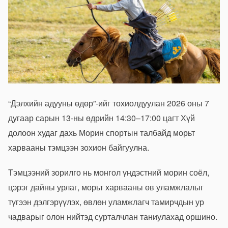
“Дэлхийн адууны өдөр”-ийг тохиолдуулан 2026 оны 7
дугаар сарын 13-ны өдрийн 14:30–17:00 цагт Хүй
долоон худаг дахь Морин спортын талбайд морьт
харвааны тэмцээн зохион байгуулна.
Тэмцээний зорилго нь монгол үндэстний морин соёл,
цэрэг дайны урлаг, морьт харвааны өв уламжлалыг
түгээн дэлгэрүүлэх, өвлөн уламжлагч тамирчдын ур
чадварыг олон нийтэд сурталчлан таниулахад оршино.