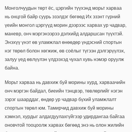
Монголчуудын төрт ёс, цэргийн түүхэнд морьт харваа
нь онцгой байр суурь эзэлдэг бөгөөд Их эзэнт гүрний
үеийн монгол цэргүүд морин дээрээс харвах ур чадвар,
маневр, онч мэргэнээрээ дэлхийд алдаршсан түүхтэй.
Энэхүү үнэт өв уламжлал өнөөдөр үндэсний спортын
нэг төрөл болон хөгжиж, өв соёлыг түгээн дэлгэрүүлэх,
залуу үед өвлүүлэн үлдээхэд чухал хувь нэмэр оруулж
байна.
Морьт харваа нь давхиж буй морины хурд, харваачийн
онч мэргэн байдал, биеийн тэнцвэр, төвлөрлийг нэгэн
зэрэг шаарддаг, өндөр ур чадвар бүхий уламжлалт
спортын төрөл юм. Тамирчид давхиж буй морины
хэмнэл, хурдыг алдагдуулахгүйгээр удирдангаа байгаа
оновчтой тооцоолж харвах бөгөөд энэ нь олон жилийн