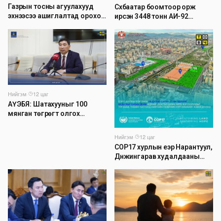
Газрын тосны агуулахууд
Сүхбаатар боомтоор орж
эхнээсээ ашиглалтад ороход
ирсэн 3448 тонн АИ-92
бэлэн болжээ
автобензинийг агуулахуудад
буулгах ажлыг зохион
байгуулж байна
Нийгэм
·
12 цаг
АҮЭБЯ: Шатахууныг 100
мянган төгрөгт олгох
асуудлыг түр хойшлууллаа
Нийгэм
·
12 цаг
COP17 хурлын үеэр Нарантуул,
Дүнжингарав худалдааны
төвийн авто зогсоолыг
хаана