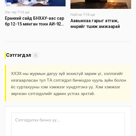
Улс төр
·
13 цаг
Нийгэм
·
16 цаг
Ерөнхий сайд БНХАУ-аас сар
Аавынхаа гарыг атгаж,
бүр 12-15 мянган тонн АИ-92
мөрийг түшиж амжаарай
автобензин тогтмол нийлүүлэх
хүсэлт тавилаа
Сэтгэгдэл
0
ХХЗХ-ны журмын дагуу зүй зохисгүй зарим үг, хэллэгийг
хязгаарласан тул ТА сэтгэгдэл бичихдээ хууль зүйн болон
ёс суртахууны хэм хэмжээг хүндэтгэнэ үү. Хэм хэмжээг
зөрчсөн сэтгэгдэлийг админ устгах эрхтэй.