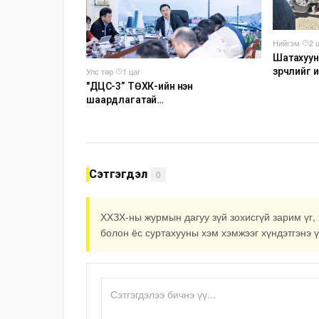
Нийгэм
·
2 
Шатахуун
зөрчлийг
Улс төр
·
1 цаг
"ДЦС-3” ТӨХК-ийн нэн
шаардлагатай
“Турбингенератор-5”-ын
шинэчлэлийн төсвийг шийдвэрлэхээр
болов
Сэтгэгдэл
0
ХХЗХ-ны журмын дагуу зүй зохисгүй зарим үг, 
болон ёс суртахууны хэм хэмжээг хүндэтгэнэ ү