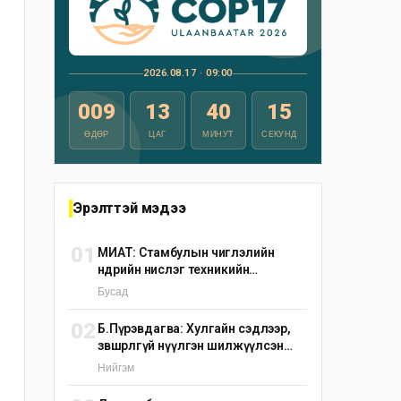
2026.08.17 · 09:00
009
13
40
14
ӨДӨР
ЦАГ
МИНУТ
СЕКУНД
Эрэлттэй мэдээ
01
МИАТ: Стамбулын чиглэлийн
өнөөдрийн нислэг техникийн
шалтгаанаар цуцлагдлаа
Бусад
02
Б.Пүрэвдагва: Хулгайн сэдлээр,
зөвшөөрөлгүй нүүлгэн шилжүүлсэн
С.Зоригийн хөшөөг өнөөдрийн дотор
Нийгэм
буцаан байрлуулна