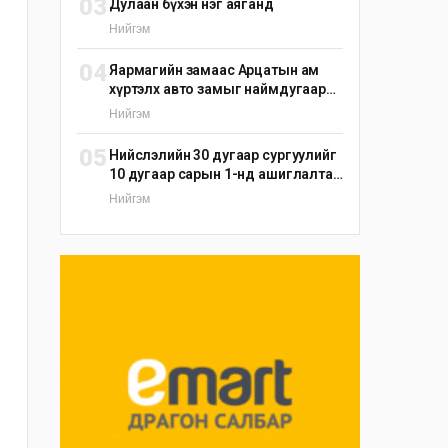
03
Дулаан бүхэн нэг аяганд
Нийгэм
04
Яармагийн замаас Арцатын ам
хүртэлх авто замыг наймдугаар
сарын 25-ныг хүртэл түр хаана
Нийгэм
05
Нийслэлийн 30 дугаар сургуулийг
10 дугаар сарын 1-нд ашиглалтад
оруулна
Нийгэм