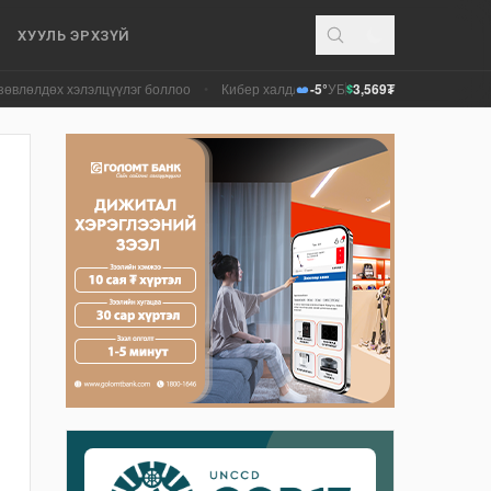
ХУУЛЬ ЭРХЗҮЙ
лэлцүүлэг боллоо
•
Кибер халдлага, зөрчлийг E-Mongolia системээр дамжу
-5°
УБ
3,569₮
$