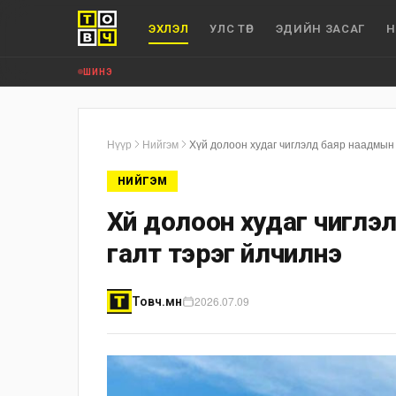
ЭХЛЭЛ
УЛС ТӨР
ЭДИЙН ЗАСАГ
Н
ШИНЭ
Нүүр
Нийгэм
Хүй долоон худаг чиглэлд баяр наадмын 
НИЙГЭМ
Хүй долоон худаг чиглэ
галт тэрэг үйлчилнэ
2026.07.09
Товч.мн