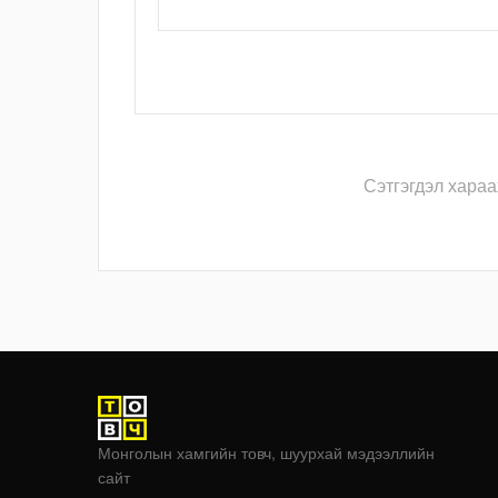
Сэтгэгдэл хараа
Монголын хамгийн товч, шуурхай мэдээллийн
сайт