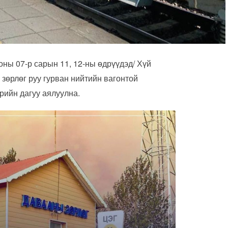
оны 07-р сарын 11, 12-ны өдрүүдэд/ Хүй
зөрлөг руу гурван нийтийн вагонтой
арийн дагуу аялуулна.