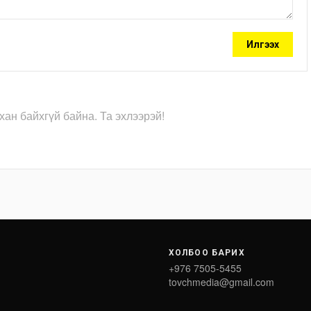
Илгээх
хан байхгүй байна. Та эхлээрэй!
ХОЛБОО БАРИХ
+976 7505-5455
tovchmedia@gmail.com