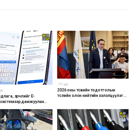
·
1 цаг
2026 оны төсвийн тодотголын
цаг
төслийн олон нийтийн хэлэлцүүлэг
длага, зөрчлийг E-
боллоо
 системээр дамжуулан
 боломжтой боллоо