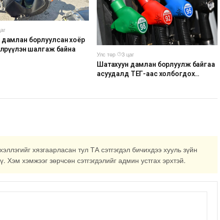
цаг
 дамлан борлуулсан хоёр
 илрүүлэн шалгаж байна
Улс төр
·
3 цаг
Шатахуун дамлан борлуулж байгаа
асуудалд ТЕГ-аас холбогдох
мэдээллийн дагуу шалгалтын
ажиллагааг эрчимжүүлж байна
хэллэгийг хязгаарласан тул ТА сэтгэгдэл бичихдээ хууль зүйн
ү. Хэм хэмжээг зөрчсөн сэтгэгдэлийг админ устгах эрхтэй.