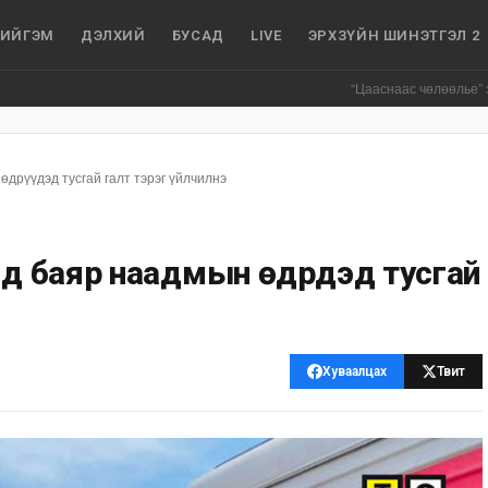
ИЙГЭМ
ДЭЛХИЙ
БУСАД
LIVE
ЭРХЗҮЙН ШИНЭТГЭЛ 2
“Цааснаас чөлөөлье” зөвлөлдөх хэ
өдрүүдэд тусгай галт тэрэг үйлчилнэ
лд баяр наадмын өдрүүдэд тусгай
Хуваалцах
Твит