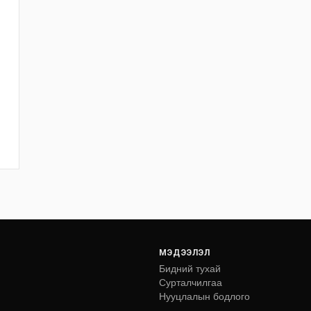
МЭДЭЭЛЭЛ
Бидний тухай
Сурталчилгаа
Нууцлалын бодлого