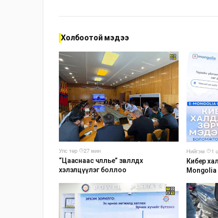
Холбоотой мэдээ
Улс төр
·
27 мин
Нийгэм
·
1 
“Цааснаас чөлөөлье” зөвлөлдөх
Кибер хал
хэлэлцүүлэг боллоо
Mongolia
мэдээлэх