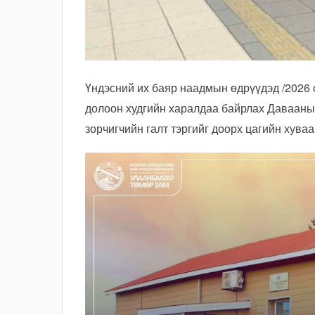
Үндэсний их баяр наадмын өдрүүдэд /2026 
долоон худгийн харалдаа байрлах Давааны 
зорчигчийн галт тэргийг доорх цагийн хува