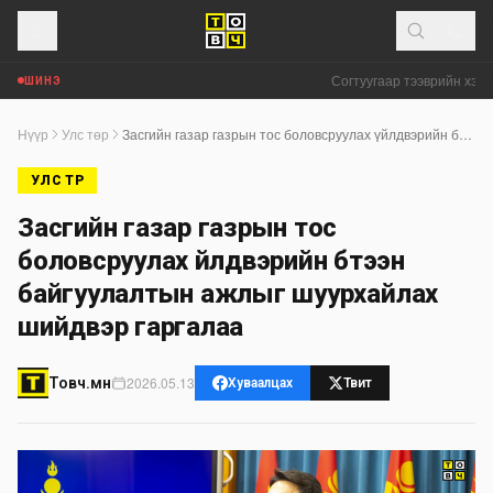
Согтуугаар тээврийн хэрэг
ШИНЭ
Нүүр
Улс төр
Засгийн газар газрын тос боловсруулах үйлдвэрийн бүтээн байгуулалтын ажлыг шуурхайлах шийдвэр гаргалаа
УЛС ТӨР
Засгийн газар газрын тос
боловсруулах үйлдвэрийн бүтээн
байгуулалтын ажлыг шуурхайлах
шийдвэр гаргалаа
2026.05.13
Товч.мн
Хуваалцах
Твит