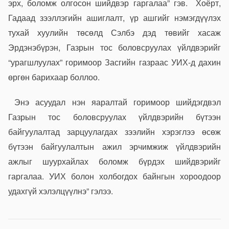
эрх, боломж олгосон шийдвэр гаргалаа” гэв. Хоёрт,
Гадаад зээллэгийн ашиглалт, үр ашгийг нэмэгдүүлэх
тухай хуулийн төсөлд Сэлбэ дэд төвийг хасаж
Эрдэнэбүрэн, Газрын тос боловсруулах үйлдвэрийг
“урагшлуулах” горимоор Засгийн газраас УИХ-д дахин
өргөн барихаар боллоо.
Энэ асуудал нэн яаралтай горимоор шийдэгдвэл
Газрын тос боловсруулах үйлдвэрийн бүтээн
байгуулалтад зарцуулагдах зээлийн хэрэглээ өсөж
бүтээн байгуулалтын ажил эрчимжиж үйлдвэрийн
ажлыг шуурхайлах боломж бүрдэх шийдвэрийг
гаргалаа. УИХ болон холбогдох байнгын хороодоор
удахгүй хэлэлцүүлнэ” гэлээ.