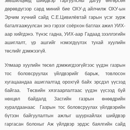
зөвшилцөөд шийдвэр гаргуулсны дагуу өнгөрсөн
дөрөвдүгээр сард миний бие ОХУ-д айлчилж ОХУ-ын
Эрчим хүчний сайд С.Е.Цивилёвтай гарын үсэг зурж
баталгаажуулсан энэ гэрээг соёрхон батлах ажил УИХ-
аар хийгдэнэ. Үүнэс гадна, УИХ-аар Гадаад зээллэгийн
ашиглалт, үр ашгийг нэмэгдүүлэх тухай хуулийн
төслийг дэмжээгүй.
Улмаар хуулийн төсөл дэмжигдээгүйгээс үүдэн газрын
тос боловсруулах үйлдвэрийг барьж, товлосон
хугацаандаа ашиглалтад орохгүй байх эрсдэл үүсээд
байгаа. Төсвийн хязгаарлалтаас үүдэн үүсээд буй
нөхцөл байдалд Засгийн газрын өнөөдрийн
хуралдаанаас Газрын тос боловсруулах үйлдвэрийн
бүтээн байгуулалтын ажлыг шуурхайлах шийдвэр
гаргасан болохыг Аж үйлдвэр эрдэс баялгийн сайд