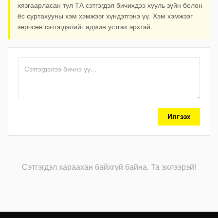
хязгаарласан тул ТА сэтгэгдэл бичихдээ хууль зүйн болон
ёс суртахууны хэм хэмжээг хүндэтгэнэ үү. Хэм хэмжээг
зөрчсөн сэтгэгдэлийг админ устгах эрхтэй.
Илгээх
Сэтгэгдэл хараахан байхгүй байна. Та эхлээрэй!