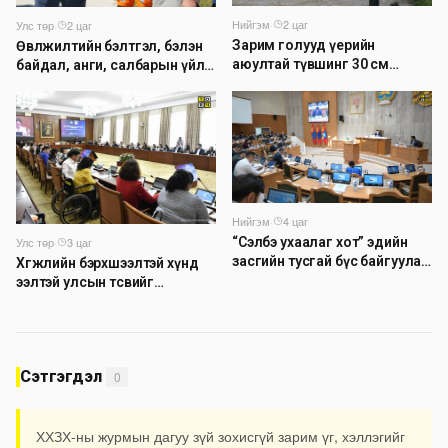
Нийгэм
·
2 цаг
Улс төр
·
2 цаг
Зарим голууд үерийн
Өвөлжилтийн бэлтгэл, бэлэн
аюултай түвшинг 30 см
байдал, анги, салбарын үйл
даван үеэрлэж байна
ажиллагаатай танилцлаа
Нийгэм
·
4 цаг
Улс төр
·
3 цаг
“Сэлбэ ухаалаг хот” эдийн
засгийн тусгай бүс байгуулах
Хөгжлийн бэрхшээлтэй хүнд
тогтоолын төслийг
ээлтэй улсын төсвийг
батлууллаа
бүрдүүлэх асуудлаар
хэлэлцүүлэг өрнүүлж байна
Сэтгэгдэл
0
ХХЗХ-ны журмын дагуу зүй зохисгүй зарим үг, хэллэгийг