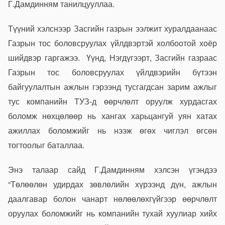
Г.Дамдинням танилцууллаа.
Түүний хэлснээр Засгийн газрын ээлжит хуралдаанаас
Газрын тос боловсруулах үйлдвэртэй холбоотой хоёр
шийдвэр гаргажээ. Үүнд, Нэгдүгээрт, Засгийн газраас
Газрын тос боловсруулах үйлдвэрийн бүтээн
байгуулалтын ажлын гэрээнд тусгагдсан зарим ажлыг
тус компанийн ТУЗ-д өөрчлөлт оруулж хурдасгах
боломж нөхцөлөөр нь хангах харьцангуй уян хатах
ажиллах боломжийг нь нээж өгөх чиглэл өгсөн
тогтоолыг баталлаа.
Энэ талаар сайд Г.Дамдинням хэлсэн үгэндээ
“Төлөөлөн удирдах зөвлөлийн хүрээнд дүн, ажлын
даалгавар болон чанарт нөлөөлөхгүйгээр өөрчлөлт
оруулах боломжийг нь компанийн тухай хуулиар хийх