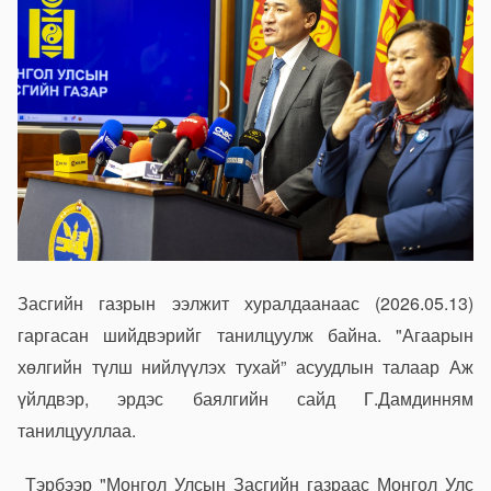
Засгийн газрын ээлжит хуралдаанаас (2026.05.13)
гаргасан шийдвэрийг танилцуулж байна. "Агаарын
хөлгийн түлш нийлүүлэх тухай” асуудлын талаар Аж
үйлдвэр, эрдэс баялгийн сайд Г.Дамдинням
танилцууллаа.
Тэрбээр "Монгол Улсын Засгийн газраас Монгол Улс