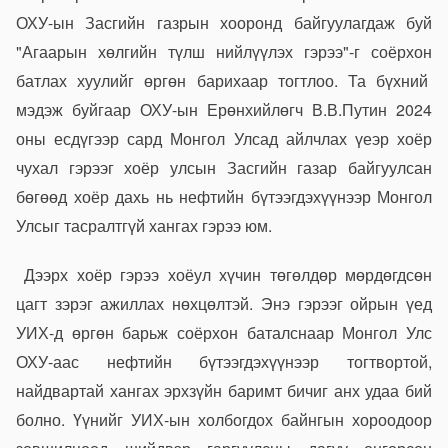
ОХУ-ын Засгийн газрын хооронд байгуулагдаж буй
"Агаарын хөлгийн түлш нийлүүлэх гэрээ"-г соёрхон
батлах хуулийг өргөн барихаар тогтлоо. Та бүхний
мэдэж буйгаар ОХУ-ын Ерөнхийлөгч В.В.Путин 2024
оны есдүгээр сард Монгол Улсад айлчлах үеэр хоёр
чухал гэрээг хоёр улсын Засгийн газар байгуулсан
бөгөөд хоёр дахь нь нефтийн бүтээгдэхүүнээр Монгол
Улсыг тасралтгүй хангах гэрээ юм.
Дээрх хоёр гэрээ хоёул хүчин төгөлдөр мөрдөгдсөн
цагт зэрэг ажиллах нөхцөлтэй. Энэ гэрээг ойрын үед
УИХ-д өргөн барьж соёрхон баталснаар Монгол Улс
ОХУ-аас нефтийн бүтээгдэхүүнээр тогтвортой,
найдвартай хангах эрхзүйн баримт бичиг анх удаа бий
болно. Үүнийг УИХ-ын холбогдох байнгын хороодоор