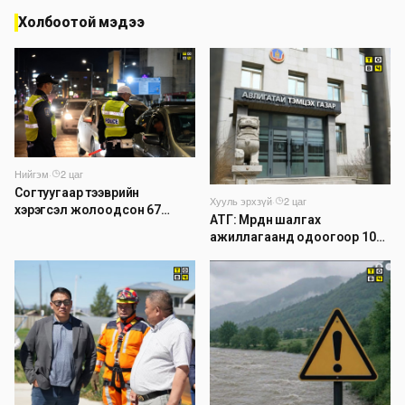
Холбоотой мэдээ
Нийгэм
·
2 цаг
Согтуугаар тээврийн
Хууль эрхзүй
·
2 цаг
хэрэгсэл жолоодсон 67
АТГ: Мөрдөн шалгах
зөрчил бүртгэгджээ
ажиллагаанд одоогоор 1026
хэрэг шалгагдаж байна