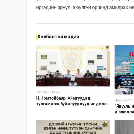
иргэдийн эрүүл, аюулгүй орчинд амьдрах н
Холбоотой мэдээ
Улс төр
·
13 цаг
Н.Номтойбаяр: Аймгуудад
Нийгэм
·
13
тулгамдаж буй асуудлуудыг долоо
“Явуулын
хоног бүр Засгийн газрын
д ажилл
хуралдаанд танилцуулж,
шийдвэрлүүлнэ