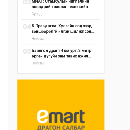
03
МИАТ: Стамбулын чиглэлийн
өнөөдрийн нислэг техникийн
шалтгаанаар цуцлагдлаа
Бусад
04
Б.Пүрэвдагва: Хулгайн сэдлээр,
зөвшөөрөлгүй нүүлгэн шилжүүлсэн
С.Зоригийн хөшөөг өнөөдрийн
Нийгэм
дотор буцаан байрлуулна
05
Баянгол дүүрэгт 4 км урт, 3 метр
өргөн дугуйн зам тавих ажил
үргэлжилж байна
Нийгэм