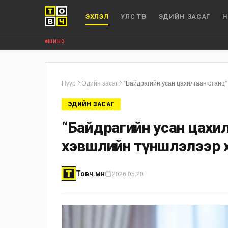
ЭХЛЭЛ
УЛС ТӨР
ЭДИЙН ЗАСАГ
Н
ШИНЭ
Нүүр
Эдийн засаг
“Байдрагийн усан цахилгаан станц”
ЭДИЙН ЗАСАГ
“Байдрагийн усан цахилг
хэвшлийн түншлэлээр 
2026.05.20
Товч.мн