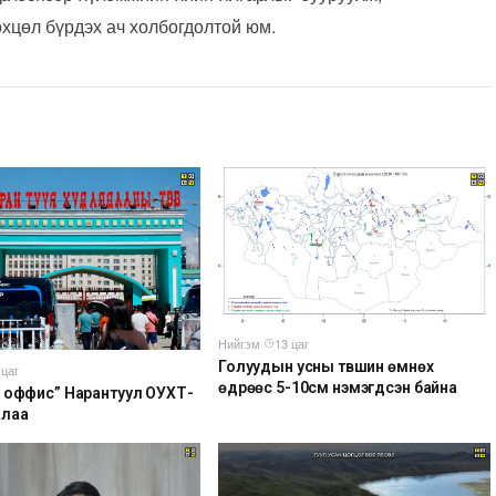
өхцөл бүрдэх ач холбогдолтой юм.
Нийгэм
·
13 цаг
Голуудын усны түвшин өмнөх
 цаг
өдрөөс 5-10см нэмэгдсэн байна
 оффис” Нарантуул ОУХТ-
алаа