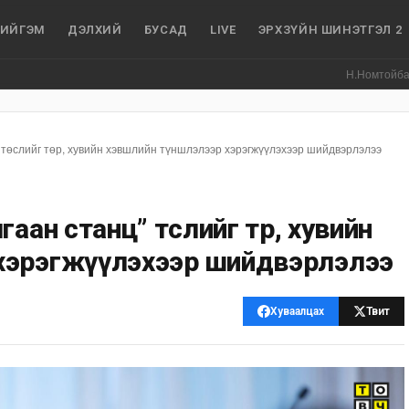
ИЙГЭМ
ДЭЛХИЙ
БУСАД
LIVE
ЭРХЗҮЙН ШИНЭТГЭЛ 2
Н.Номтойбаяр: Аймгуу
 төслийг төр, хувийн хэвшлийн түншлэлээр хэрэгжүүлэхээр шийдвэрлэлээ
аан станц” төслийг төр, хувийн
хэрэгжүүлэхээр шийдвэрлэлээ
Хуваалцах
Твит