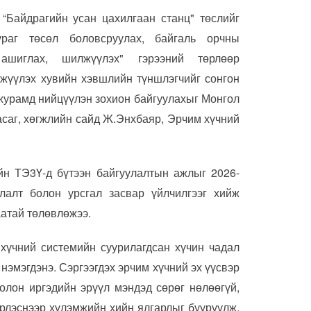
“Байдрагийн усан цахилгаан станц" төслийг
раг төсөл боловсруулах, байгаль орчны
ашиглах, шилжүүлэх" гэрээний төрлөөр
гжүүлэх хувийн хэвшлийн түншлэгчийг сонгон
 журамд нийцүүлэн зохион байгуулахыг Монгол
асаг, хөгжлийн сайд Ж.Энхбаяр, Эрчим хүчний
ийн ТЭ3Ү-д бүтээн байгуулалтын ажлыг 2026-
глалт болон урсгал засвар үйлчилгээг хийж
аатай төлөвлөжээ.
 хүчний системийн суурилагдсан хүчин чадал
нэмэгдэнэ. Сэргээгдэх эрчим хүчний эх үүсвэр
олон иргэдийн эрүүл мэндэд сөрөг нөлөөгүй,
эрлэснээр хүлэмжийн хийн ялгарлыг бууруулж,