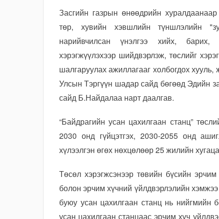
Засгийн газрын өнөөдрийн хуралдаанаар 
төр, хувийн хэвшлийн түншлэлийн "зу
нарийвчилсан үнэлгээ хийх, барих, 
хэрэгжүүлэхээр шийдвэрлэж, төслийг хэрэ
шалгаруулах ажиллагааг холбогдох хууль,
Улсын Тэргүүн шадар сайд бөгөөд Эдийн з
сайд Б.Найдалаа нарт даалгав.
“Байдрагийн усан цахилгаан станц” төсл
2030 онд гүйцэтгэх, 2030-2055 онд аши
хүлээлгэн өгөх нөхцөлөөр 25 жилийн хугац
Төсөл хэрэгжсэнээр төвийн бүсийн эрчим
болон эрчим хүчний үйлдвэрлэлийн хэмжээ 
буюу усан цахилгаан станц нь нийгмийн б
усан цахилгаан станцаас эрчим хүч үйлдв