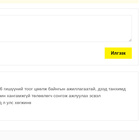
Илгээх
6 гишүүний тоог цөөлж байнгын ажиллагаатай, дээд танхимд
лин хангамжгүй төлөөлөгч сонгож ажлуулах эсвэл
д л улс хөгжинө