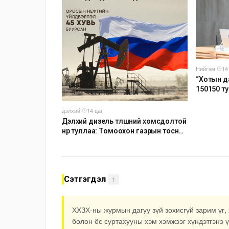
Нийгэм
·
14
“Хотын д
150150 т
наймдуга
ажиллуул
дэлхий
·
14 цаг
Дэлхий дизель түлшний хомсдолтой
нүүр туллаа: Томоохон газрын тосны
компаниуд аюулын дохио өгч
байна
Сэтгэгдэл
1
ХХЗХ-ны журмын дагуу зүй зохисгүй зарим үг, 
болон ёс суртахууны хэм хэмжээг хүндэтгэнэ ү