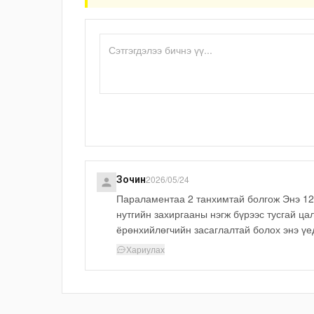
2026/05/24
Зочин
Параламентаа 2 танхимтай болгож Энэ 12
нутгийн захиргааны нэгж бүрээс тусгай ца
ёрөнхийлөгчийн засаглалтай болох энэ үе
Хариулах