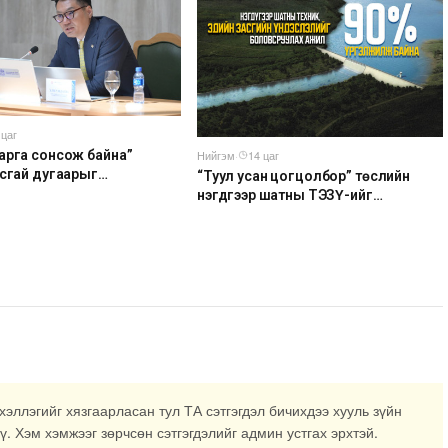
 цаг
Нийгэм
·
14 цаг
арга сонсож байна”
усгай дугаарыг
“Туул усан цогцолбор” төслийн
ар сарын 14-нөөс
нэгдүгээр шатны ТЭЗҮ-ийг
ж эхэлнэ
боловсруулах ажил 90 хувийн
гүйцэтгэлтэй байна
хэллэгийг хязгаарласан тул ТА сэтгэгдэл бичихдээ хууль зүйн
ү. Хэм хэмжээг зөрчсөн сэтгэгдэлийг админ устгах эрхтэй.