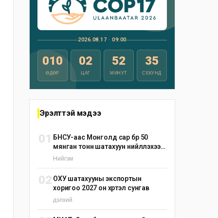
2026.08.17 · 09:00
010
02
52
34
ӨДӨР
ЦАГ
МИНУТ
СЕКУНД
Эрэлттэй мэдээ
01
БНСУ-аас Монголд сар бүр 50
мянган тонн шатахуун нийлүүлэхээр
тохиролцжээ
Нийгэм
02
ОХУ шатахууны экспортын
хоригоо 2027 он хүртэл сунгав
дэлхий