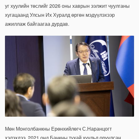
уг хуулийн төслийг 2026 оны хаврын ээлжит чуулганы
хугацаанд Улсын Их Хуралд өргөн мэдүүлэхээр
ажиллаж байгаагаа дурдав.
Мөн Монголбанкны Ерөнхийлөгч С.Наранцогт
хэлэхдээ, 2021 онд Банкны тухай хуульд оруулсан