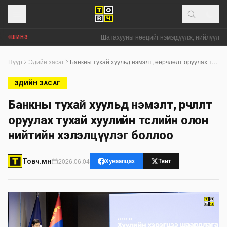
Шатахууны нөөцийг нэмэгдүүлж, нийлүүлэлтий
ШИНЭ
Нүүр
Эдийн засаг
Банкны тухай хуульд нэмэлт, өөрчлөлт оруулах тухай хуулийн төслийн олон нийтийн хэлэлцүүлэг боллоо
ЭДИЙН ЗАСАГ
Банкны тухай хуульд нэмэлт, өөрчлөлт
оруулах тухай хуулийн төслийн олон
нийтийн хэлэлцүүлэг боллоо
2026.06.04
Товч.мн
Хуваалцах
Твит