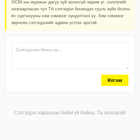
ХХЗХ-ны журмын дагуу зүй зохисгүй зарим үг, хэллэгийг
хязгаарласан тул ТА сэтгэгдэл бичихдээ хууль зүйн болон
ёс суртахууны хэм хэмжээг хүндэтгэнэ үү. Хэм хэмжээг
зөрчсөн сэтгэгдэлийг админ устгах эрхтэй.
Илгээх
Сэтгэгдэл хараахан байхгүй байна. Та эхлээрэй!