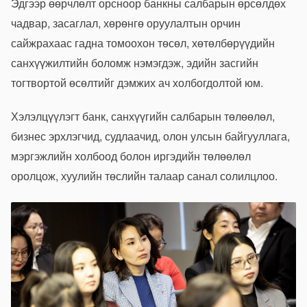
Эдгээр өөрчлөлт орсноор банкны салбарын өрсөлдөх
чадвар, засаглал, хөрөнгө оруулалтын орчин
сайжрахаас гадна томоохон төсөл, хөтөлбөрүүдийн
санхүүжилтийн боломж нэмэгдэж, эдийн засгийн
тогтвортой өсөлтийг дэмжих ач холбогдолтой юм.
Хэлэлцүүлэгт банк, санхүүгийн салбарын төлөөлөл,
бизнес эрхлэгчид, судлаачид, олон улсын байгууллага,
мэргэжлийн холбоод болон иргэдийн төлөөлөл
оролцож, хуулийн төслийн талаар санал солилцлоо.