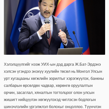
Хэлэлцүүлгийг нээж УИХ-ын дэд дарга Ж.Бат-Эрдэнэ
хэлсэн үгэндээ энэхүү хуулийн төсөл нь Монгол Улсын
урт хугацааны хөгжлийн зорилтыг хэрэгжүүлэх, банкны
салбарын өрсөлдөх чадвар, хөрөнгө оруулалтын
орчин, засаглал, хяналтын тогтолцоог олон улсын
жишигт нийцүүлэн хөгжүүлэхэд чиглэсэн бодлогын
шинэчлэлийн үргэлжлэл болохыг онцоллоо. Түүнчлэн