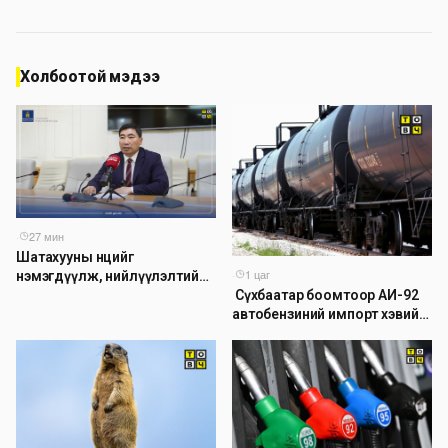
Холбоотой мэдээ
·
27 мин
Шатахууны нөөцийг
·
1 цаг
нэмэгдүүлж, нийлүүлэлтийн
​ Сүхбаатар боомтоор АИ-92
доголдлыг арилгахад
автобензиний импорт хэвийн
анхаарч байна
үргэлжилж байна