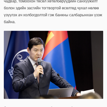
чадвар, томоохон төсөл хөтөлбөрүүдийн санхүүжилт
болон эдийн засгийн тогтвортой өсөлтөд чухал нөлөө
үзүүлэх ач холбогдолтой гэж банкны салбарынхан үзэж
байна.