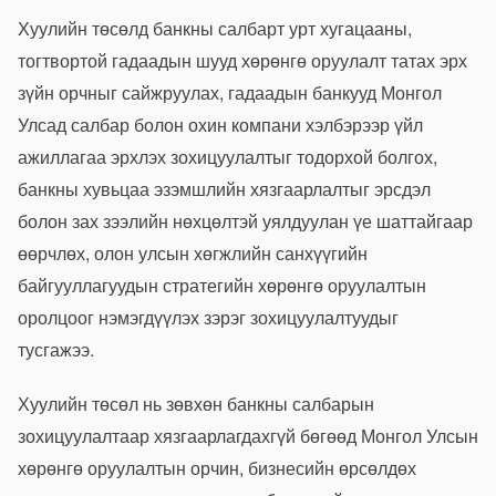
Хуулийн төсөлд банкны салбарт урт хугацааны,
тогтвортой гадаадын шууд хөрөнгө оруулалт татах эрх
зүйн орчныг сайжруулах, гадаадын банкууд Монгол
Улсад салбар болон охин компани хэлбэрээр үйл
ажиллагаа эрхлэх зохицуулалтыг тодорхой болгох,
банкны хувьцаа эзэмшлийн хязгаарлалтыг эрсдэл
болон зах зээлийн нөхцөлтэй уялдуулан үе шаттайгаар
өөрчлөх, олон улсын хөгжлийн санхүүгийн
байгууллагуудын стратегийн хөрөнгө оруулалтын
оролцоог нэмэгдүүлэх зэрэг зохицуулалтуудыг
тусгажээ.
Хуулийн төсөл нь зөвхөн банкны салбарын
зохицуулалтаар хязгаарлагдахгүй бөгөөд Монгол Улсын
хөрөнгө оруулалтын орчин, бизнесийн өрсөлдөх