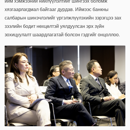
ийм хэмжээний нийлүүлэлтийг шингээх боломж
хязгаарлагдмал байгааг дурдав. Иймээс банкны
салбарын шинэчлэлийг үргэлжлүүлэхийн зэрэгцээ зах
зээлийн бодит нөхцөлтэй уялдуулсан эрх зүйн
зохицуулалт шаардлагатай болсон гэдгийг онцоллоо.