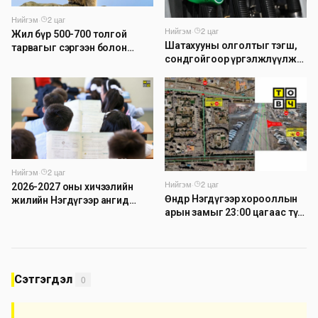
Нийгэм
·
2 цаг
Нийгэм
·
2 цаг
Жил бүр 500-700 толгой
Шатахууны олголтыг тэгш,
тарвагыг сэргээн болон
сондгойгоор үргэлжлүүлж
сэлгэн нутагшуулж байна
байна
Нийгэм
·
2 цаг
Нийгэм
·
2 цаг
2026-2027 оны хичээлийн
Өнөөдөр Нэгдүгээр хорооллын
жилийн Нэгдүгээр ангид
арын замыг 23:00 цагаас түр
элсэгчдийн бүртгэлийг энэ
хааж, борооны ус зайлуулах
сарын 17-ноос E-Mongolia
шугамын хөндлөн сэтэлгээ
системээр зохион байгуулна
хийнэ
Сэтгэгдэл
0