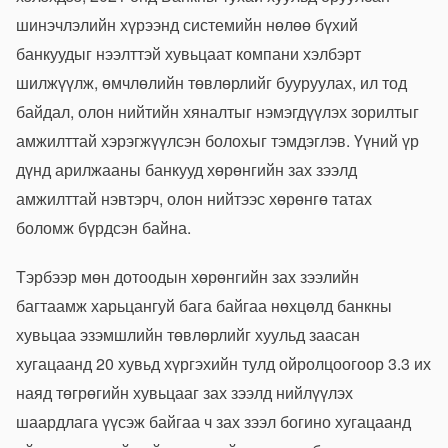
шинэчлэлийн хүрээнд системийн нөлөө бүхий
банкуудыг нээлттэй хувьцаат компани хэлбэрт
шилжүүлж, өмчлөлийн төвлөрлийг бууруулах, ил тод
байдал, олон нийтийн хяналтыг нэмэгдүүлэх зорилтыг
амжилттай хэрэгжүүлсэн болохыг тэмдэглэв. Үүний үр
дүнд арилжааны банкууд хөрөнгийн зах зээлд
амжилттай нэвтэрч, олон нийтээс хөрөнгө татах
боломж бүрдсэн байна.
Тэрбээр мөн дотоодын хөрөнгийн зах зээлийн
багтаамж харьцангуй бага байгаа нөхцөлд банкны
хувьцаа эзэмшлийн төвлөрлийг хуульд заасан
хугацаанд 20 хувьд хүргэхийн тулд ойролцоогоор 3.3 их
наяд төгрөгийн хувьцааг зах зээлд нийлүүлэх
шаардлага үүсэж байгаа ч зах зээл богино хугацаанд