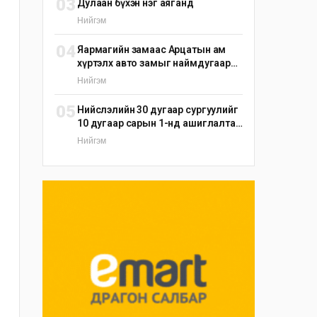
03
Дулаан бүхэн нэг аяганд
Нийгэм
04
Яармагийн замаас Арцатын ам
хүртэлх авто замыг наймдугаар
сарын 25-ныг хүртэл түр хаана
Нийгэм
05
Нийслэлийн 30 дугаар сургуулийг
10 дугаар сарын 1-нд ашиглалтад
оруулна
Нийгэм