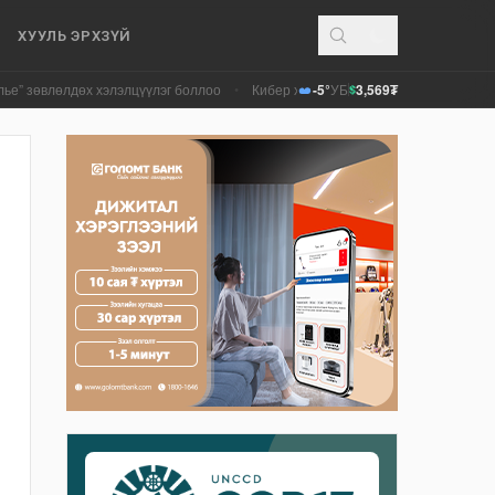
ХУУЛЬ ЭРХЗҮЙ
дөх хэлэлцүүлэг боллоо
•
Кибер халдлага, зөрчлийг E-Mongolia системээр 
-5°
УБ
3,569₮
$