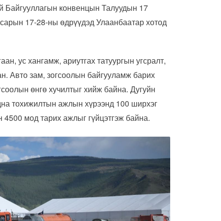
ий Байгууллагын конвенцын Талуудын 17
 сарын 17-28-ны өдрүүдэд Улаанбаатар хотод
н, ус хангамж, ариутгах татуургын угсралт,
н. Авто зам, зогсоолын байгууламж барих
гсоолын өнгө хучилтыг хийж байна. Дугуйн
адна тохижилтын ажлын хүрээнд 100 ширхэг
н 4500 мод тарих ажлыг гүйцэтгэж байна.