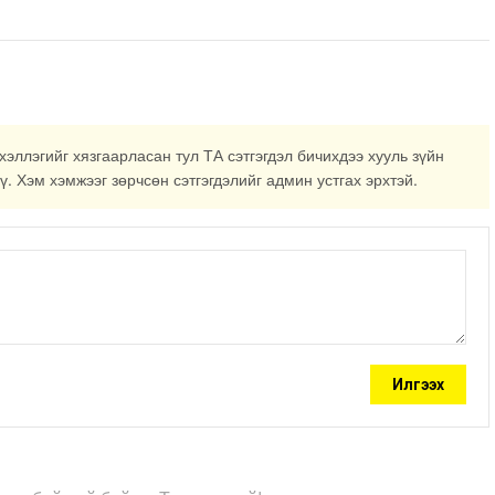
мэдээллийн дагуу шалгалтын
ажиллагааг эрчимжүүлж байна
хэллэгийг хязгаарласан тул ТА сэтгэгдэл бичихдээ хууль зүйн
ү. Хэм хэмжээг зөрчсөн сэтгэгдэлийг админ устгах эрхтэй.
Илгээх