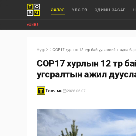
ЭХЛЭЛ
УЛС ТӨР
ЭДИЙН ЗАСАГ
Н
ШИНЭ
Нүүр
COP17 хурлын 12 түр байгууламжийн гадна бар
COP17 хурлын 12 түр б
угсралтын ажил дуусл
2026.06.07
Товч.мн