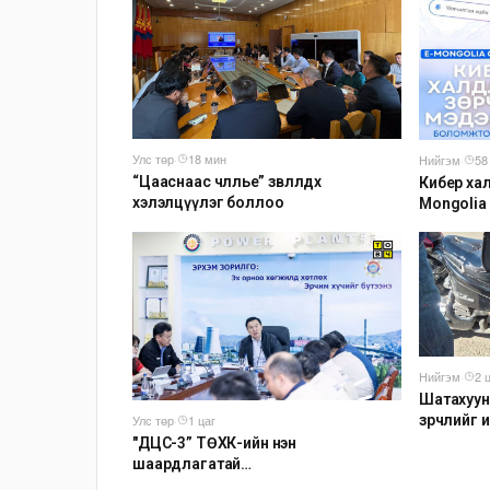
Улс төр
·
18 мин
Нийгэм
·
58
“Цааснаас чөлөөлье” зөвлөлдөх
Кибер хал
хэлэлцүүлэг боллоо
Mongolia
мэдээлэх
Нийгэм
·
2 
Шатахуун
зөрчлийг
Улс төр
·
1 цаг
"ДЦС-3” ТӨХК-ийн нэн
шаардлагатай
“Турбингенератор-5”-ын