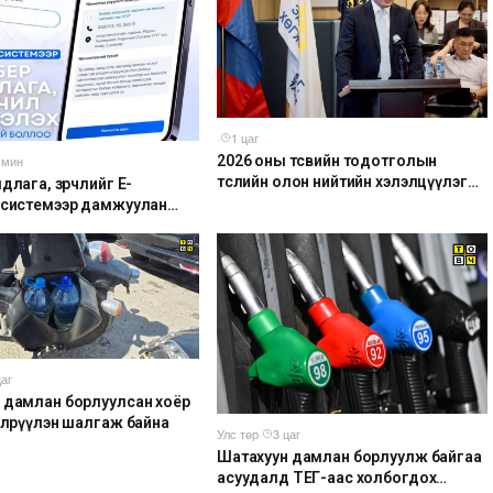
·
1 цаг
2026 оны төсвийн тодотголын
 мин
төслийн олон нийтийн хэлэлцүүлэг
длага, зөрчлийг E-
боллоо
 системээр дамжуулан
 боломжтой боллоо
цаг
 дамлан борлуулсан хоёр
 илрүүлэн шалгаж байна
Улс төр
·
3 цаг
Шатахуун дамлан борлуулж байгаа
асуудалд ТЕГ-аас холбогдох