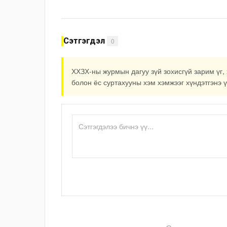
шинэчлэлийн төсвийг шийдвэрлэхээр
болов
Сэтгэгдэл
0
ХХЗХ-ны журмын дагуу зүй зохисгүй зарим үг, 
болон ёс суртахууны хэм хэмжээг хүндэтгэнэ ү