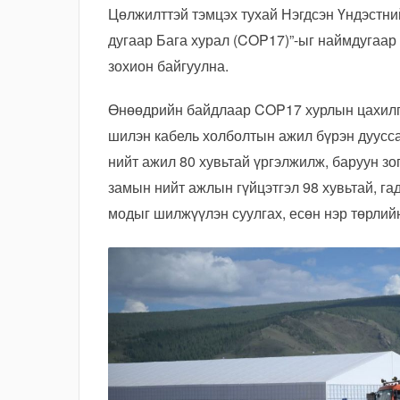
Цөлжилттэй тэмцэх тухай Нэгдсэн Үндэстн
дугаар Бага хурал (COP17)”-ыг наймдугаар
зохион байгуулна.
Өнөөдрийн байдлаар COP17 хурлын цахилгаа
шилэн кабель холболтын ажил бүрэн дуусса
нийт ажил 80 хувьтай үргэлжилж, баруун зо
замын нийт ажлын гүйцэтгэл 98 хувьтай, г
модыг шилжүүлэн суулгах, есөн нэр төрлий