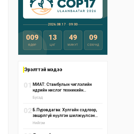
2026.08.17 · 09:00
009
13
49
08
ӨДӨР
ЦАГ
МИНУТ
СЕКУНД
Эрэлттэй мэдээ
01
МИАТ: Стамбулын чиглэлийн
өнөөдрийн нислэг техникийн
шалтгаанаар цуцлагдлаа
Бусад
02
Б.Пүрэвдагва: Хулгайн сэдлээр,
зөвшөөрөлгүй нүүлгэн шилжүүлсэн
С.Зоригийн хөшөөг өнөөдрийн дотор
Нийгэм
буцаан байрлуулна