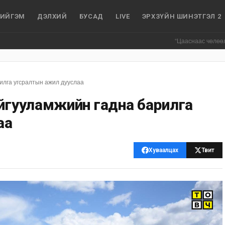
ИЙГЭМ
ДЭЛХИЙ
БУСАД
LIVE
ЭРХЗҮЙН ШИНЭТГЭЛ 2
“Цааснаас чөлөөлье” зөвлөл
илга угсралтын ажил дууслаа
айгууламжийн гадна барилга
аа
Хуваалцах
Твит