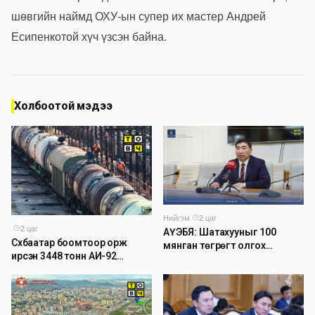
шөвгийн наймд ОХУ-ын супер их мастер Андрей
Есипенкотой хүч үзсэн байна.
Холбоотой мэдээ
Нийгэм
·
2 цаг
·
2 цаг
АҮЭБЯ: Шатахууныг 100
Сүхбаатар боомтоор орж
мянган төгрөгт олгох
ирсэн 3448 тонн АИ-92
асуудлыг түр хойшлууллаа
автобензинийг агуулахуудад
буулгах ажлыг зохион
байгуулж байна