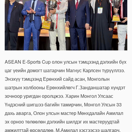
ASEAN E-Sports Cup олон улсын тэмцээнд дэлхийн бүх
цаг үеийн домогт шатарчин Магнус Карлсен түрүүллээ.
Энэхүү тэмцээнд Ерөнхий сайд асан, Монголын
шатрын холбооны Ерөнхийлөгч Г.Занданшатар хүндэт
зочноор уригдан оролцжээ. Харин Монгол Улсаас
Үндэсний шигшээ багийн тамирчин, Монгол Улсын 33
дахь аварга, Олон улсын мастер Мөнхдалайн Амилал
эх орноо төлөөлөн дэлхийн шилдэг их мастеруудтай
амжилттай өрсөлдлөө. М.Амилал хэсгээсээ шалгарч,