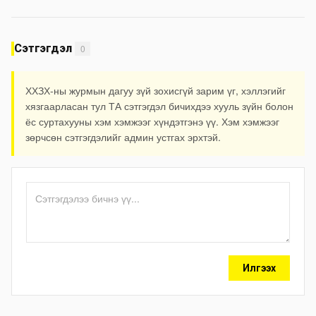
Сэтгэгдэл
0
ХХЗХ-ны журмын дагуу зүй зохисгүй зарим үг, хэллэгийг
хязгаарласан тул ТА сэтгэгдэл бичихдээ хууль зүйн болон
ёс суртахууны хэм хэмжээг хүндэтгэнэ үү. Хэм хэмжээг
зөрчсөн сэтгэгдэлийг админ устгах эрхтэй.
Илгээх