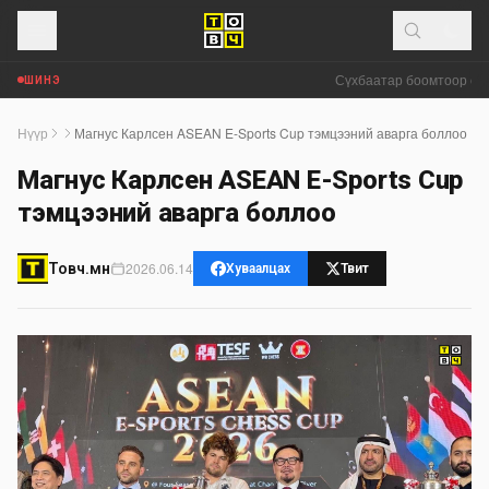
Сүхбаатар боомтоор орж 
ШИНЭ
Нүүр
Магнус Карлсен ASEAN E-Sports Cup тэмцээний аварга боллоо
Магнус Карлсен ASEAN E-Sports Cup
тэмцээний аварга боллоо
2026.06.14
Товч.мн
Хуваалцах
Твит