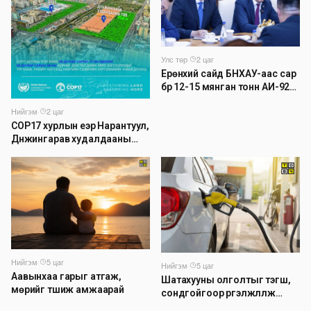
Улс төр
·
2 цаг
Ерөнхий сайд БНХАУ-аас сар
бүр 12-15 мянган тонн АИ-92
автобензин тогтмол нийлүүлэх
Нийгэм
·
2 цаг
хүсэлт тавилаа
COP17 хурлын үеэр Нарантуул,
Дүнжингарав худалдааны
төвийн авто зогсоолыг
хаана
Нийгэм
·
5 цаг
Нийгэм
·
5 цаг
Аавынхаа гарыг атгаж,
Шатахууны олголтыг тэгш,
мөрийг түшиж амжаарай
сондгойгоор үргэлжлүүлж
байна