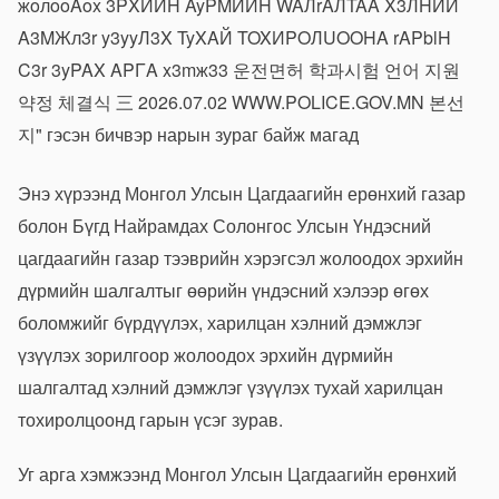
Энэ хүрээнд Монгол Улсын Цагдаагийн ерөнхий газар
болон Бүгд Найрамдах Солонгос Улсын Үндэсний
цагдаагийн газар тээврийн хэрэгсэл жолоодох эрхийн
дүрмийн шалгалтыг өөрийн үндэсний хэлээр өгөх
боломжийг бүрдүүлэх, харилцан хэлний дэмжлэг
үзүүлэх зорилгоор жолоодох эрхийн дүрмийн
шалгалтад хэлний дэмжлэг үзүүлэх тухай харилцан
тохиролцоонд гарын үсэг зурав.
Уг арга хэмжээнд Монгол Улсын Цагдаагийн ерөнхий