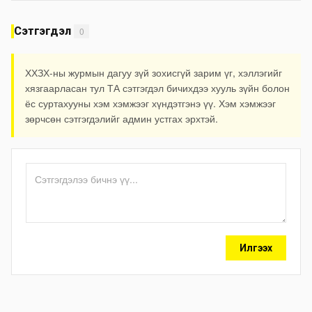
Сэтгэгдэл
0
ХХЗХ-ны журмын дагуу зүй зохисгүй зарим үг, хэллэгийг
хязгаарласан тул ТА сэтгэгдэл бичихдээ хууль зүйн болон
ёс суртахууны хэм хэмжээг хүндэтгэнэ үү. Хэм хэмжээг
зөрчсөн сэтгэгдэлийг админ устгах эрхтэй.
Илгээх