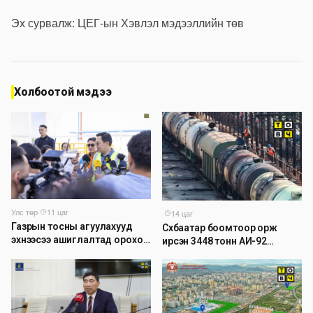
Эх сурвалж: ЦЕГ-ын Хэвлэл мэдээллийн төв
Холбоотой мэдээ
Улс төр
·
11 цаг
·
14 цаг
Газрын тосны агуулахууд
Сүхбаатар боомтоор орж
эхнээсээ ашиглалтад ороход
ирсэн 3448 тонн АИ-92
бэлэн болжээ
автобензинийг агуулахуудад
буулгах ажлыг зохион
байгуулж байна