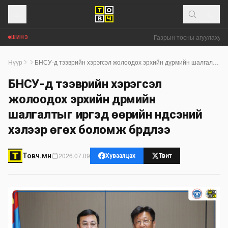
Газрын тосны агуулахууд 
ШИНЭ
Нүүр
БНСУ-д тээврийн хэрэгсэл жолоодох эрхийн дүрмийн шалгалтыг иргэд өөрийн үндсэний хэлээр өгөх боломж бүрдлээ
БНСУ-д тээврийн хэрэгсэл
жолоодох эрхийн дүрмийн
шалгалтыг иргэд өөрийн үндсэний
хэлээр өгөх боломж бүрдлээ
2026.07.09
Товч.мн
Хуваалцах
Твит