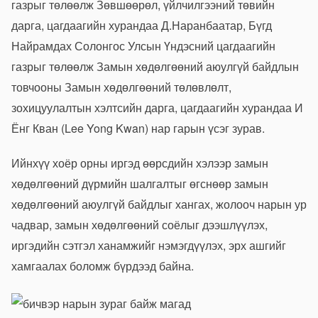
газрыг төлөөлж Зөвшөөрөл, үйлчилгээний төвийн
дарга, цагдаагийн хурандаа Д.Наранбаатар, Бүгд
Найрамдах Солонгос Улсын Үндэсний цагдаагийн
газрыг төлөөлж Замын хөдөлгөөний аюулгүй байдлын
товчооны Замын хөдөлгөөний төлөвлөлт,
зохицуулалтын хэлтсийн дарга, цагдаагийн хурандаа И
Ёнг Кван (Lee Yong Kwan) нар гарын үсэг зурав.
Ийнхүү хоёр орны иргэд өөрсдийн хэлээр замын
хөдөлгөөний дүрмийн шалгалтыг өгснөөр замын
хөдөлгөөний аюулгүй байдлыг хангах, жолооч нарын ур
чадвар, замын хөдөлгөөний соёлыг дээшлүүлэх,
иргэдийн сэтгэл ханамжийг нэмэгдүүлэх, эрх ашгийг
хамгаалах боломж бүрдээд байна.