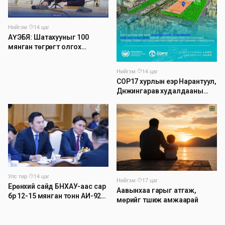
Нийгэм
·
14 цаг
АҮЭБЯ: Шатахууныг 100
мянган төгрөгт олгох
асуудлыг түр хойшлууллаа
Нийгэм
·
14 цаг
COP17 хурлын үеэр Нарантуул,
Дүнжингарав худалдааны
төвийн авто зогсоолыг
хаана
Улс төр
·
14 цаг
Нийгэм
·
17 цаг
Ерөнхий сайд БНХАУ-аас сар
Аавынхаа гарыг атгаж,
бүр 12-15 мянган тонн АИ-92
мөрийг түшиж амжаарай
автобензин тогтмол нийлүүлэх
хүсэлт тавилаа