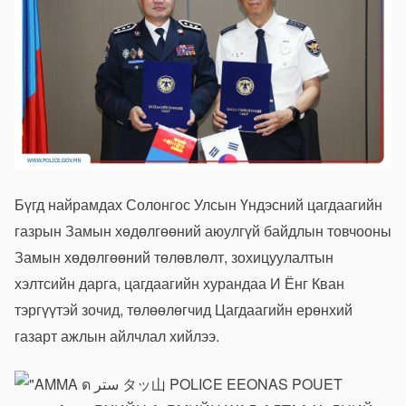
Бүгд найрамдах Солонгос Улсын Үндэсний цагдаагийн
газрын Замын хөдөлгөөний аюулгүй байдлын товчооны
Замын хөдөлгөөний төлөвлөлт, зохицуулалтын
хэлтсийн дарга, цагдаагийн хурандаа И Ёнг Кван
тэргүүтэй зочид, төлөөлөгчид Цагдаагийн ерөнхий
газарт ажлын айлчлал хийлээ.